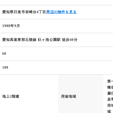
愛知県日進市岩崎台4丁目
周辺の物件を見る
1988年9月
愛知高速東部丘陵線 杁ヶ池公園駅 徒歩40分
60
100
第
種
層
地上2階建
用途地域
居
用
域