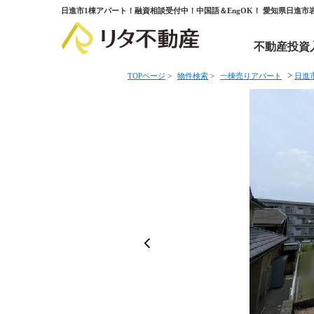
日進市1棟アパート！融資相談受付中！中国語＆EngOK！ 愛知県日進
不動産投資
>
TOPページ
>
物件検索
>
一棟売りアパート
日進