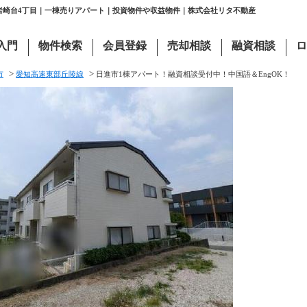
市岩崎台4丁目｜一棟売りアパート｜投資物件や収益物件｜株式会社リタ不動産
入門
物件検索
会員登録
売却相談
融資相談
ロ
>
>
市
愛知高速東部丘陵線
日進市1棟アパート！融資相談受付中！中国語＆EngOK！