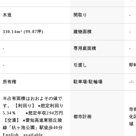
木造
間取り
-
330.14m² (99.87坪)
建物面積
-
-
専用庭面積
-
-
引渡し
即
所有権
駐車場/駐輪場
-/-
※占有面積はおおよその値で
す。 【利回り】 ●想定利回り
市
5.34％ ●想定年収294万円
都市計画
化
【交通】 ●愛知高速東部丘陵
域
線「杁ヶ池公園」駅徒歩40分
English available