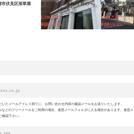
都市伏見区深草堀
東京都板橋区徳丸6丁目の一
千葉県松戸市馬
棟売りアパート
りアパート
6,330万円
5,980万円
利回り6.0%
利回り6.0%
だいたメールアドレス宛てに、お問い合わせ内容の確認メールをお送りいたします。
!メールなどのフリーメールをご利用の場合、迷惑メールフォルダに入る場合があります。迷惑
ご確認下さい。