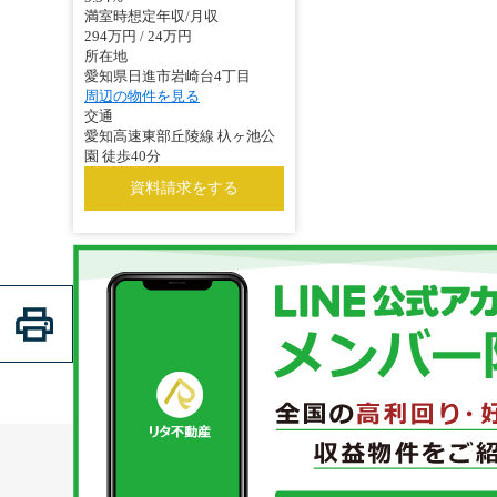
満室時想定年収/月収
294万円 / 24万円
所在地
愛知県日進市岩崎台4丁目
周辺の物件を見る
交通
愛知高速東部丘陵線 杁ヶ池公
園 徒歩40分
資料請求をする