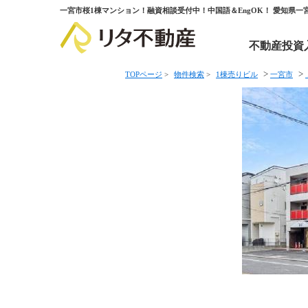
一宮市桜1棟マンション！融資相談受付中！中国語＆EngOK！ 愛知県一
不動産投資
>
>
TOPページ
>
物件検索
>
1棟売りビル
一宮市