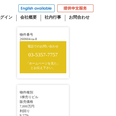
グイン
会社概要
社内行事
お問合わせ
物件番号
260604-ta-8
電話でのお問い合わせ
03-5357-7757
「ホームページを見た」
とお伝え下さい。
物件種別
1棟売りビル
販売価格
7,000万円
利回り
9.27%