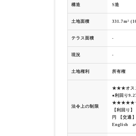
構造
S造
土地面積
331.7m² (1
テラス面積
-
現況
-
土地権利
所有権
★★★オス
●利回り9.
★★★★★
法令上の制限
【利回り】 
円 【交通
English av