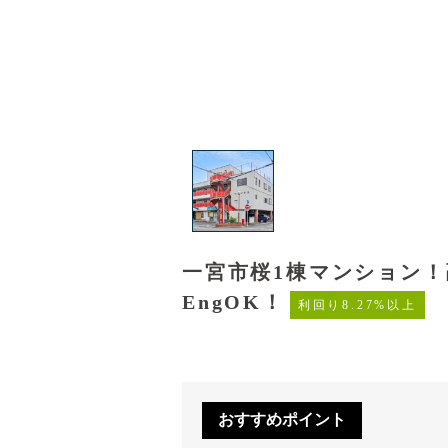
一宮市桜1棟マンション
EngOK！
利回り8.27%以上
おすすめポイント