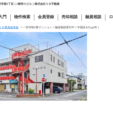
宮市桜2丁目｜1棟売りビル｜株式会社リタ不動産
入門
物件検索
会員登録
売却相談
融資相談
ロ
>
ＪＲ東海道本線
一宮市桜1棟マンション！融資相談受付中！中国語＆EngOK！