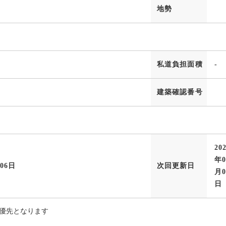
地勢
私道負担面積
-
建築確認番号
20
年0
月06日
次回更新日
月0
日
優先となります