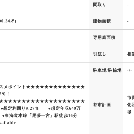
間取り
-
00.34坪)
建物面積
-
専用庭面積
-
引渡し
相
駐車場/駐輪場
-/-
スメポイント★★★★★★★★★★★★★
27％！
市
★★★★★★★★★★★★★★★★★★★
都市計画
化
●想定利回り9.27％ ●想定年収649万
域
】 ●東海道本線「尾張一宮」駅徒歩16分
ailable