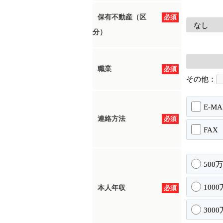
保有不動産（区
必須
分）
職業
必須
その他：
E-MA
連絡方法
必須
FAX
500
100
本人年収
必須
300