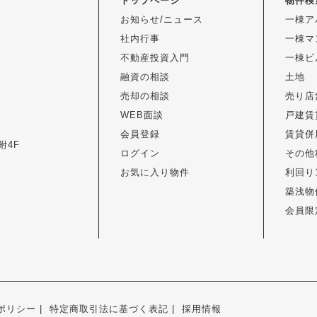
トップページ
物件検
お知らせ/ニュース
一棟ア
社内行事
一棟マ
不動産投資入門
一棟ビ
融資の相談
土地
売却の相談
売り店
WEB面談
戸建賃
会員登録
賃貸併
附4F
ログイン
その他
お気に入り物件
利回り
築浅物
会員限
ポリシー
特定商取引法に基づく表記
採用情報