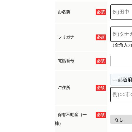
お名前
必須
フリガナ
必須
（全角入
電話番号
必須
ご住所
必須
保有不動産（一
必須
棟）