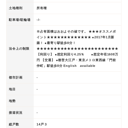
土地権利
所有権
駐車場/駐輪場
-/-
※占有面積はおおよその値です。 ★★★オススメポ
イント★★★★★★★★★★★★★ ●2017年1月新
築！ ●最寄り駅徒歩8分！
法令上の制限
★★★★★★★★★★★★★★★★★★★★★★★★
【利回り】 ●想定利回り4.25％ ●想定年収1608万
円 【交通】 ●都営大江戸・東京メトロ東西線「門前
仲町」駅徒歩8分 English available
都市計画
-
地目
-
地勢
接道状況
-
総戸数
14戸３