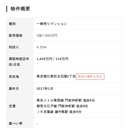
物件概要
種別
一棟売りマンション
販売価格
3億7,800万円
利回り
4.25%
満室時想定年
1,608万円 / 134万円
収/月収
東京都江東区古石場2丁目
所在地
周辺の物件を見る
築年月
2017年1月
東京メトロ東西線 門前仲町駅 徒歩8分
交通
都営大江戸線 門前仲町駅 徒歩8分
ＪＲ京葉線 越中島駅 徒歩8分
建ぺい率
-