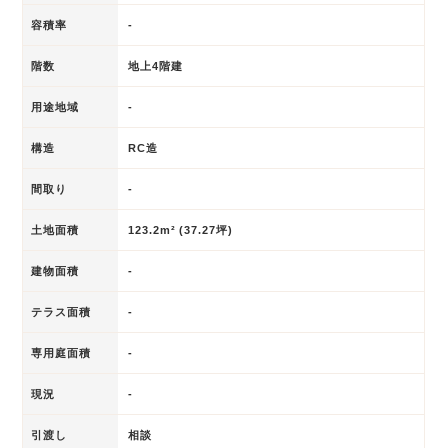
容積率
-
階数
地上4階建
用途地域
-
構造
RC造
間取り
-
土地面積
123.2m² (37.27坪)
建物面積
-
テラス面積
-
専用庭面積
-
現況
-
引渡し
相談