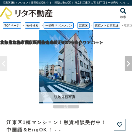
江東区1棟マンション！融資相談受付中！中国語＆EngOK！ 東京都江東区古石場2丁目｜一棟売りマンション｜投資物件や収益物件｜株式会社リタ不動産
検索
TOPページ
>
物件検索
>
一棟売りマンション
>
江東区
>
東京メトロ東西線
>
江東区
京都府京都市西京区嵐山谷ケ辻子町の一棟売りアパート
京都府京都市右京区西院南高田町の一棟売りマンション
北海道札幌市北区新琴似八条1丁目の
東京都文京区関口1丁目の1棟売りビル
現地外観写真 -
1/2
江東区1棟マンション！融資相談受付中！
中国語＆EngOK！ - -