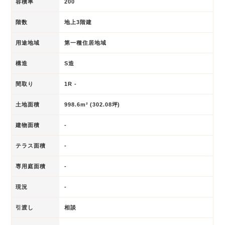
容積率
200
階数
地上3階建
用途地域
第一種住居地域
構造
S造
間取り
1R -
土地面積
998.6m² (302.08坪)
建物面積
-
テラス面積
-
専用庭面積
-
現況
-
引渡し
相談