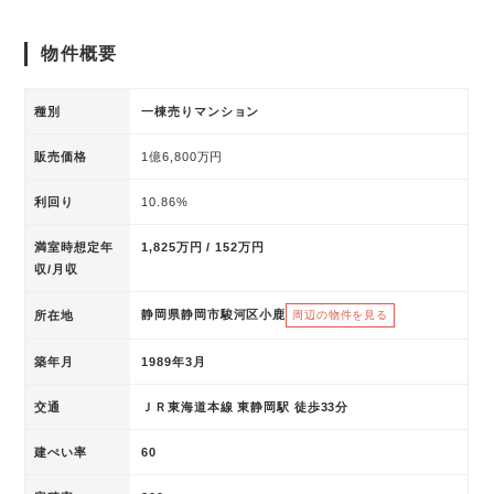
物件概要
種別
一棟売りマンション
販売価格
1億6,800万円
利回り
10.86%
満室時想定年
1,825万円 / 152万円
収/月収
静岡県静岡市駿河区小鹿
所在地
周辺の物件を見る
築年月
1989年3月
交通
ＪＲ東海道本線 東静岡駅 徒歩33分
建ぺい率
60