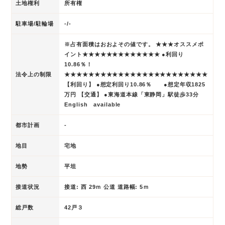
土地権利
所有権
駐車場/駐輪場
-/-
※占有面積はおおよその値です。 ★★★オススメポ
イント★★★★★★★★★★★★★ ●利回り
10.86％！
法令上の制限
★★★★★★★★★★★★★★★★★★★★★★★★
【利回り】 ●想定利回り10.86％ ●想定年収1825
万円 【交通】 ●東海道本線「東静岡」駅徒歩33分
English available
都市計画
-
地目
宅地
地勢
平坦
接道状況
接道: 西 29ｍ 公道 道路幅: 5ｍ
総戸数
42戸３