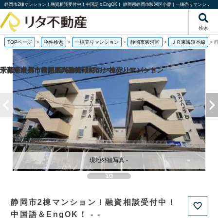
静岡市2棟マンション！融資相談受付中！中国語＆EngOK！ 静岡県静岡市駿河区小鹿｜一棟売りマンション｜投資物件や収益物件｜株式会社リタ不動産
検索
TOPページ
>
物件検索
>
一棟売りマンション
>
静岡市駿河区
>
ＪＲ東海道本線
>
京都府京都市伏見区向島津田町の一棟売りマンション
京都府京都市南区東九条松田町の一棟売りアパート
千葉県市川市市川4丁目の一棟売りマンション
千葉県松戸市松戸の一棟売りマンション
現地外観写真 -
1/3
静岡市2棟マンション！融資相談受付中！
中国語＆EngOK！ - -