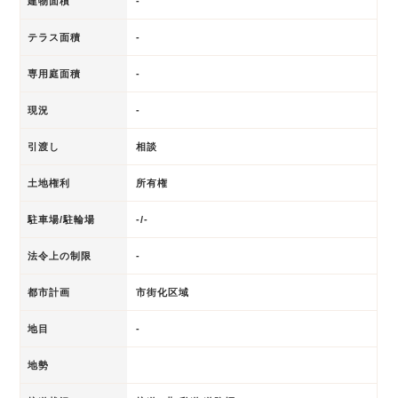
建物面積
-
テラス面積
-
専用庭面積
-
現況
-
引渡し
相談
土地権利
所有権
駐車場/駐輪場
-/-
法令上の制限
-
都市計画
市街化区域
地目
-
地勢