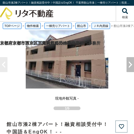
館山市湊2棟アパート！融資相談受付中！中国語＆EngOK！ 千葉県館山市湊｜一棟売りアパート｜投資物件や収益物件｜株式会社リタ不動産
検索
TOPページ
>
物件検索
>
一棟売りアパート
>
館山市
>
ＪＲ内房線
>
館山市湊2棟ア
京都府京都市西京区下津林六反田の売り店舗・事務所
京都府京都市西京区川島野田町の一棟売りアパート
京都府京都市西京区下津林六反田の
京都府京都市下京区二人司町の一棟売りアパート
現地外観写真 -
1/5
館山市湊2棟アパート！融資相談受付中！
中国語＆EngOK！ - -