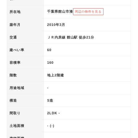
千葉県館山市湊
所在地
周辺の物件を見る
築年月
2010年3月
交通
ＪＲ内房線 館山駅 徒歩21分
建ぺい率
60
容積率
160
階数
地上2階建
用途地域
-
構造
S造
間取り
2LDK -
土地面積
- (-)