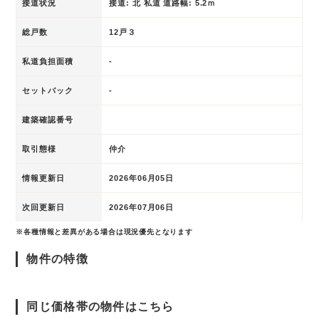
接道状況
接道: 北 私道 道路幅: 5.2ｍ
総戸数
12戸３
私道負担面積
-
セットバック
-
建築確認番号
取引態様
仲介
情報更新日
2026年06月05日
次回更新日
2026年07月06日
※各種情報と差異がある場合は現況優先となります
物件の特徴
同じ価格帯の物件はこちら