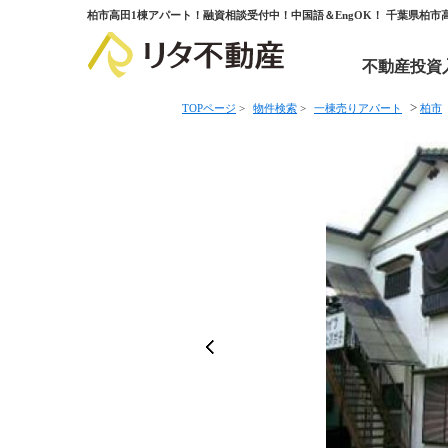
柏市高田1棟アパート！融資相談受付中！中国語＆EngOK！ 千葉県柏
不動産投資
>
TOPページ
>
物件検索
>
一棟売りアパート
柏市