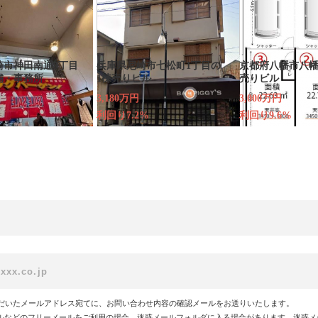
崎市神田南通3丁目
兵庫県尼崎市七松町1丁目の
京都府八幡市八幡
舗・事務所
1棟売りビル
売りビル
3,180万円
3,000万円
利回り7.2%
利回り9.6%
だいたメールアドレス宛てに、お問い合わせ内容の確認メールをお送りいたします。
!メールなどのフリーメールをご利用の場合、迷惑メールフォルダに入る場合があります。迷惑