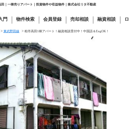
市高田｜一棟売りアパート｜投資物件や収益物件｜株式会社リタ不動産
入門
物件検索
会員登録
売却相談
融資相談
ロ
>
>
東武野田線
柏市高田1棟アパート！融資相談受付中！中国語＆EngOK！