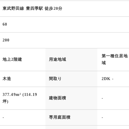
東武野田線 豊四季駅 徒歩20分
60
200
第一種住居地
地上2階建
用途地域
域
木造
間取り
2DK -
377.49m² (114.19
建物面積
-
坪)
-
専用庭面積
-