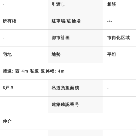
-
引渡し
相談
所有権
駐車場/駐輪場
-/-
-
都市計画
市街化区域
宅地
地勢
平坦
接道: 西 4ｍ 私道 道路幅: 4ｍ
6戸３
私道負担面積
-
-
建築確認番号
仲介