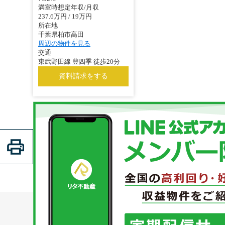
満室時想定年収/月収
237.6万円 / 19万円
所在地
千葉県柏市高田
周辺の物件を見る
交通
東武野田線 豊四季 徒歩20分
資料請求をする