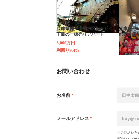
兵庫県神戸市垂水区旭が丘3
兵庫県尼
丁目の一棟売りアパート
の売り店
3,000万円
3,500万円
利回り9.4%
利回り-
お問い合わせ
お名前
*
メールアドレス
*
※ご記入いた
※Yahoo