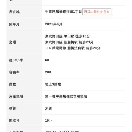
千葉県船橋市行田1丁目
所在地
周辺の物件を見る
築年月
2021年6月
東武野田線 塚田駅 徒歩10分
交通
東武野田線 新船橋駅 徒歩23分
ＪＲ武蔵野線 船橋法典駅 徒歩20分
建ぺい率
60
容積率
200
階数
地上3階建
用途地域
第一種中高層住居専用地域
構造
木造
間取り
1K -