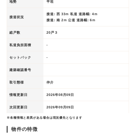
地勢
平坦
接道: 西 33ｍ 私道 道路幅: 4ｍ
接道状況
接道: 南 2ｍ 公道 道路幅: 6ｍ
総戸数
20戸３
私道負担面積
-
セットバック
-
建築確認番号
取引態様
仲介
情報更新日
2026年08月09日
次回更新日
2026年09月09日
※各種情報と差異がある場合は現況優先となります
物件の特徴