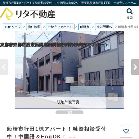
船橋市行田1棟アパート！融資相談受付中！中国語＆EngOK！ 千葉県船橋市行田1丁目｜一棟売りアパート｜投資物件や収益物件｜株式会社リタ不動産
検索
TOPページ
>
物件検索
>
一棟売りアパート
>
船橋市
>
東武野田線
>
船橋市行田1棟
京都府京都市西京区嵐山谷ケ辻子町の一棟売りアパート
京都府京都市右京区西院南高田町の一棟売りマンション
東京都中野区沼袋1丁目の一棟売りアパート
兵庫県神戸市西区南別府4丁目の一棟売りマンション
現地外観写真 -
1/3
船橋市行田1棟アパート！融資相談受付
中！中国語＆EngOK！ - -