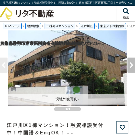
江戸川区1棟マンション！融資相談受付中！中国語＆EngOK！ 東京都江戸川区西葛西1丁目｜一棟売りマンション｜投資物件や収益物件｜株式会社リタ不動産
検索
TOPページ
>
物件検索
>
一棟売りマンション
>
江戸川区
>
東京メトロ東西線
>
江
京都府京都市西京区嵐山谷ケ辻子町の一棟売りアパート
京都府京都市右京区西院南高田町の一棟売りマンション
東京都中野区沼袋1丁目の一棟売りアパート
兵庫県神戸市西区南別府4丁目の一棟売りマンション
現地外観写真 -
1/3
江戸川区1棟マンション！融資相談受付
中！中国語＆EngOK！ - -