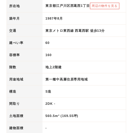
東京都江戸川区西葛西1丁目
所在地
周辺の物件を見る
築年月
1987年8月
交通
東京メトロ東西線 西葛西駅 徒歩13分
建ぺい率
60
容積率
160
階数
地上2階建
用途地域
第一種中高層住居専用地域
構造
S造
間取り
2DK -
土地面積
560.5m² (169.55坪)
建物面積
-