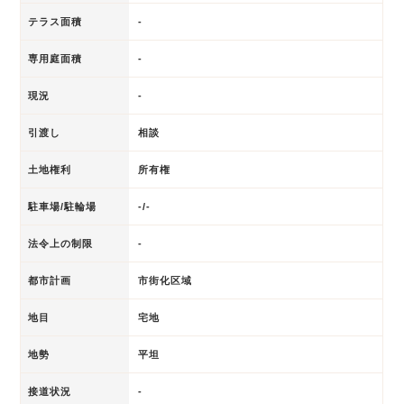
テラス面積
-
専用庭面積
-
現況
-
引渡し
相談
土地権利
所有権
駐車場/駐輪場
-/-
法令上の制限
-
都市計画
市街化区域
地目
宅地
地勢
平坦
接道状況
-