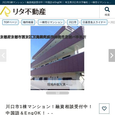
川口市1棟マンション！融資相談受付中！中国語＆EngOK！ 埼玉県川口市大字榛松｜一棟売りマンション｜投資物件や収益物件｜株式会社リタ不動産
検索
TOPページ
>
物件検索
>
一棟売りマンション
>
川口市
>
日暮里舎人ライナー
>
川
京都府京都市西京区下津林六反田の売り店舗・事務所
京都府京都市西京区川島野田町の一棟売りアパート
京都府京都市西京区下津林六反田の
京都府京都市下京区二人司町の一棟売りアパート
現地外観写真 -
1/2
川口市1棟マンション！融資相談受付中！
中国語＆EngOK！ - -