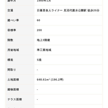
築年月
1985年1月
交通
日暮里舎人ライナー 見沼代親水公園駅 徒歩20分
建ぺい率
60
容積率
200
階数
地上3階建
用途地域
準工業地域
構造
S造
間取り
-
土地面積
648.61m² (196.2坪)
建物面積
-
テラス面積
-