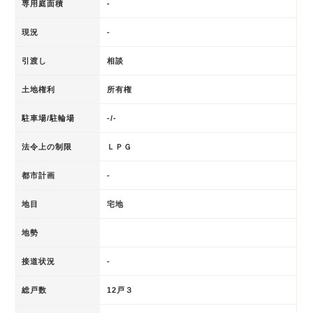
専用庭面積
-
現況
-
引渡し
相談
土地権利
所有権
駐車場/駐輪場
-/-
法令上の制限
ＬＰＧ
都市計画
-
地目
宅地
地勢
接道状況
-
総戸数
12戸３