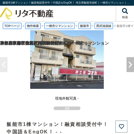
飯能市1棟マンション！融資相談受付中！中国語＆EngOK！ 埼玉県飯能市緑町｜一棟売りマンション｜投資物件や収益物件｜株式会社リタ不動産
検索
TOPページ
>
物件検索
>
一棟売りマンション
>
飯能市
>
西武池袋線
>
飯能市1棟マ
京都府京都市伏見区深草堀田町の
京都府京都市南区吉祥院観音堂南町の一棟売りマンション
神奈川県藤沢市柄沢2丁目の
東京都板橋区徳丸6丁目の一棟売りアパート
現地外観写真 -
1/2
飯能市1棟マンション！融資相談受付中！
中国語＆EngOK！ - -