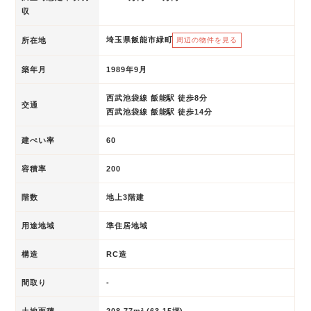
収
埼玉県飯能市緑町
所在地
周辺の物件を見る
築年月
1989年9月
西武池袋線 飯能駅 徒歩8分
交通
西武池袋線 飯能駅 徒歩14分
建ぺい率
60
容積率
200
階数
地上3階建
用途地域
準住居地域
構造
RC造
間取り
-
土地面積
208.77m² (63.15坪)