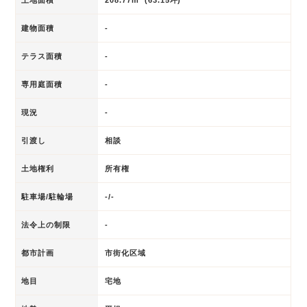
建物面積
-
テラス面積
-
専用庭面積
-
現況
-
引渡し
相談
土地権利
所有権
駐車場/駐輪場
-/-
法令上の制限
-
都市計画
市街化区域
地目
宅地