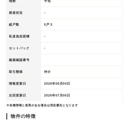
地勢
平坦
接道状況
-
総戸数
5戸３
私道負担面積
-
セットバック
-
建築確認番号
取引態様
仲介
情報更新日
2026年06月04日
次回更新日
2026年07月05日
※各種情報と差異がある場合は現況優先となります
物件の特徴