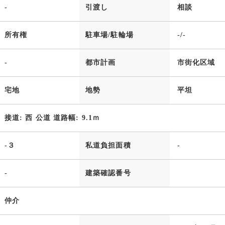
-
引渡し
相談
所有権
駐車場/駐輪場
-/-
-
都市計画
市街化区域
宅地
地勢
平坦
接道: 西 公道 道路幅: 9.1ｍ
-３
私道負担面積
-
-
建築確認番号
仲介