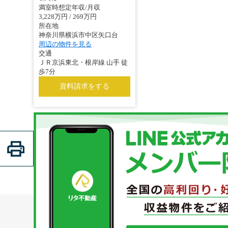
満室時想定年収/月収
3,228万円 / 269万円
所在地
神奈川県横浜市中区矢口台
周辺の物件を見る
交通
ＪＲ京浜東北・根岸線 山手 徒
歩7分
資料請求をする