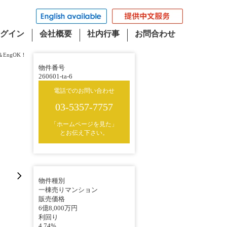
グイン
会社概要
社内行事
お問合わせ
EngOK！
物件番号
260601-ta-6
電話でのお問い合わせ
03-5357-7757
「ホームページを見た」
とお伝え下さい。
物件種別
一棟売りマンション
販売価格
6億8,000万円
利回り
4.74%