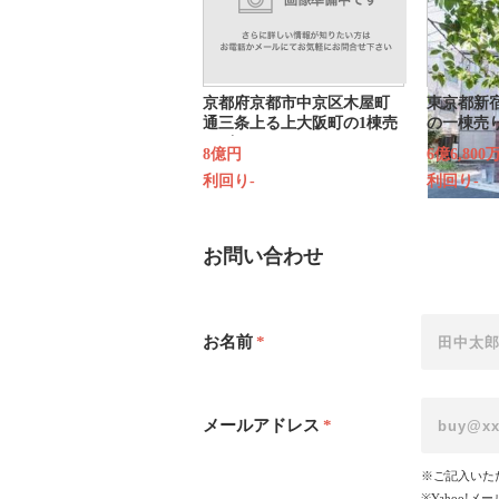
京都府京都市中京区木屋町
東京都新
通三条上る上大阪町の1棟売
の一棟売
りビル
8億円
6億6,800
利回り-
利回り-
お問い合わせ
お名前
*
メールアドレス
*
※ご記入いた
※Yahoo