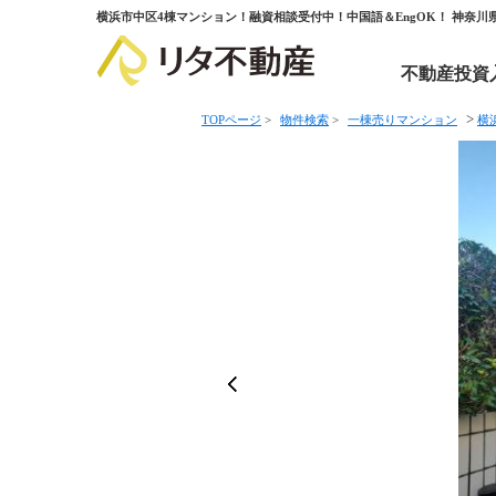
横浜市中区4棟マンション！融資相談受付中！中国語＆EngOK！ 神奈
不動産投資
>
TOPページ
>
物件検索
>
一棟売りマンション
横