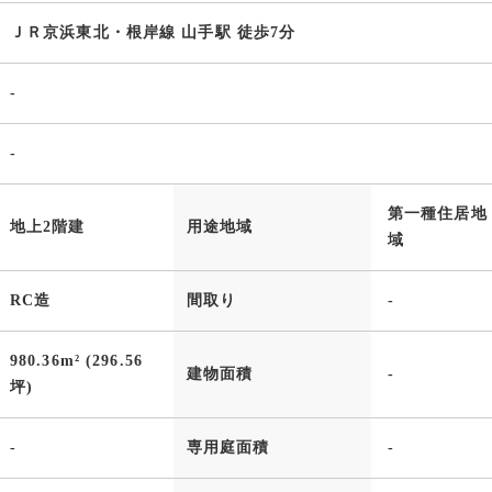
ＪＲ京浜東北・根岸線 山手駅 徒歩7分
-
-
第一種住居地
地上2階建
用途地域
域
RC造
間取り
-
980.36m² (296.56
建物面積
-
坪)
-
専用庭面積
-