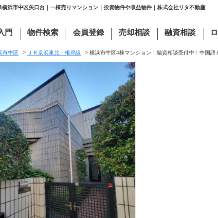
川県横浜市中区矢口台｜一棟売りマンション｜投資物件や収益物件｜株式会社リタ不動産
入門
物件検索
会員登録
売却相談
融資相談
ロ
>
>
浜市中区
ＪＲ京浜東北・根岸線
横浜市中区4棟マンション！融資相談受付中！中国語＆