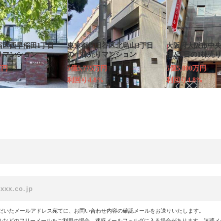
宿区西早稲田1丁目
東京都世田谷区北烏山3丁目
大阪府大阪市中
りマンション
の一棟売りマンション
橋2丁目の1棟売
万円
5億5,775万円
5億5,000万円
利回り4.8%
利回り4.8%
だいたメールアドレス宛てに、お問い合わせ内容の確認メールをお送りいたします。
!メールなどのフリーメールをご利用の場合、迷惑メールフォルダに入る場合があります。迷惑