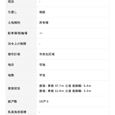
現況
-
引渡し
相談
土地権利
所有権
駐車場/駐輪場
-/-
法令上の制限
-
都市計画
市街化区域
地目
宅地
地勢
平坦
接道: 東南 37.7ｍ 公道 道路幅: 5.4ｍ
接道状況
接道: 東南 11.8ｍ 公道 道路幅: 3.3ｍ
総戸数
18戸３
私道負担面積
-