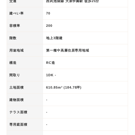
交通
西武池袋線 大泉学園駅 徒歩25分
建ぺい率
70
容積率
200
階数
地上3階建
用途地域
第一種中高層住居専用地域
構造
RC造
間取り
1DK -
土地面積
610.85m² (184.78坪)
建物面積
-
テラス面積
-
専用庭面積
-