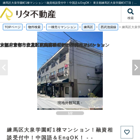
練馬区大泉学園町1棟マンション！融資相談受付中！中国語＆EngOK！ 東京都練馬区大泉学園町4丁目｜一棟売りマンション｜投資物件や収益物件｜株式会社リタ不動産
検索
TOPページ
>
物件検索
>
一棟売りマンション
>
練馬区
>
西武池袋線
>
練馬区大泉学
京都府京都市伏見区桃山町泰長老の一棟売りマンション
京都府京都市伏見区向島津田町の一棟売りマンション
京都府京都市左京区下鴨宮崎町の一棟売りアパート
大阪府豊中市立花町1丁目の一棟売りマンション
現地外観写真 -
1/2
練馬区大泉学園町1棟マンション！融資相
談受付中！中国語＆EngOK！ - -