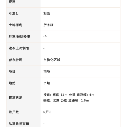
現況
-
引渡し
相談
土地権利
所有権
駐車場/駐輪場
-/-
法令上の制限
-
都市計画
市街化区域
地目
宅地
地勢
平坦
接道: 東南 11ｍ 公道 道路幅: 4ｍ
接道状況
接道: 北東 公道 道路幅: 1.8ｍ
総戸数
6戸３
私道負担面積
-