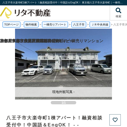
八王子市大楽寺町1棟アパート！融資相談受付中！中国語＆EngOK！ 東京都八王子市大楽寺町｜一棟売りアパート｜投資物件や収益物件｜株式会社リタ不動産
検索
TOPページ
>
物件検索
>
一棟売りアパート
>
八王子市
>
ＪＲ中央本線
>
八王子市大
京都府京都市伏見区帯屋町の1棟売りビル
京都府京都市伏見区深草堀田町の
京都府京都市南区吉祥院観音堂南町の一棟売りマンション
神奈川県藤沢市柄沢2丁目の
現地外観写真 -
1/1
八王子市大楽寺町1棟アパート！融資相談
受付中！中国語＆EngOK！ - -