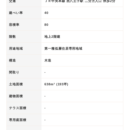
交通
ＪＲ中央本線 西八王子駅 二分方入口 停歩2分
建ぺい率
40
容積率
80
階数
地上2階建
用途地域
第一種低層住居専用地域
構造
木造
間取り
-
土地面積
638m² (193坪)
建物面積
-
テラス面積
-
専用庭面積
-