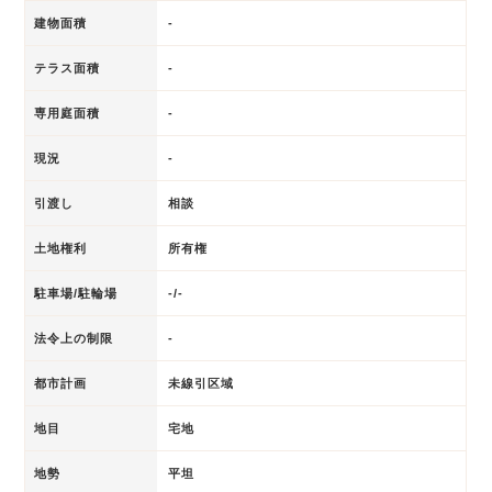
建物面積
-
テラス面積
-
専用庭面積
-
現況
-
引渡し
相談
土地権利
所有権
駐車場/駐輪場
-/-
法令上の制限
-
都市計画
未線引区域
地目
宅地
地勢
平坦