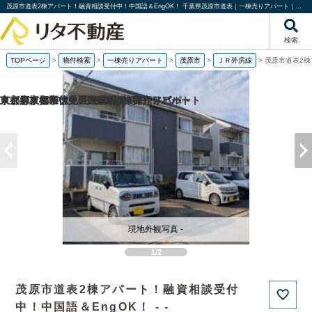
茂原市道表2棟アパート！融資相談受付中！中国語＆EngOK！ 千葉県茂原市道表｜一棟売りアパート｜投資物件や収益物件｜株式会社リタ不動産
検索
TOPページ
>
物件検索
>
一棟売りアパート
>
茂原市
>
ＪＲ外房線
>
茂原市道表2棟
京都府京都市伏見区帯屋町の1棟売りビル
京都府京都市伏見区深草堀田町の
東京都東大和市中央2丁目の一棟売りアパート
東京都板橋区徳丸6丁目の一棟売りアパート
現地外観写真 -
1/2
茂原市道表2棟アパート！融資相談受付
中！中国語＆EngOK！ - -