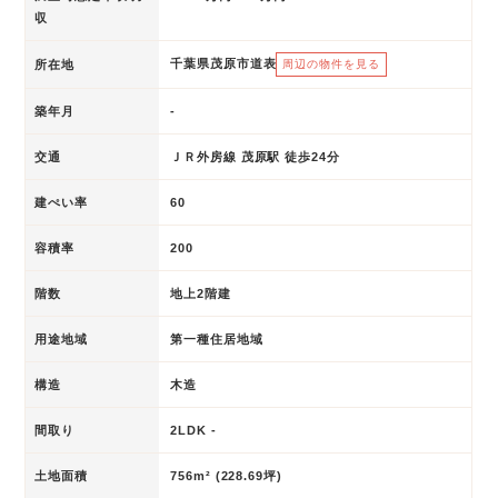
収
千葉県茂原市道表
所在地
周辺の物件を見る
築年月
-
交通
ＪＲ外房線 茂原駅 徒歩24分
建ぺい率
60
容積率
200
階数
地上2階建
用途地域
第一種住居地域
構造
木造
間取り
2LDK -
土地面積
756m² (228.69坪)