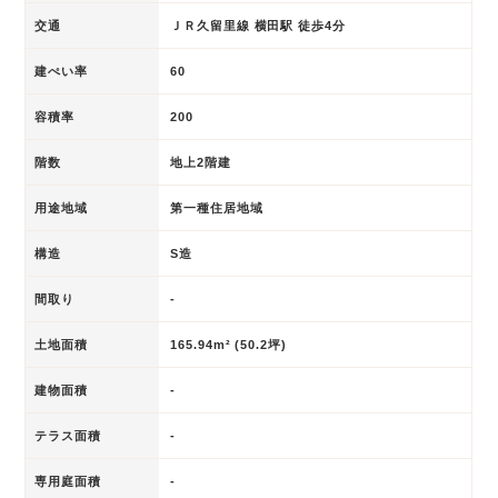
交通
ＪＲ久留里線 横田駅 徒歩4分
建ぺい率
60
容積率
200
階数
地上2階建
用途地域
第一種住居地域
構造
S造
間取り
-
土地面積
165.94m² (50.2坪)
建物面積
-
テラス面積
-
専用庭面積
-