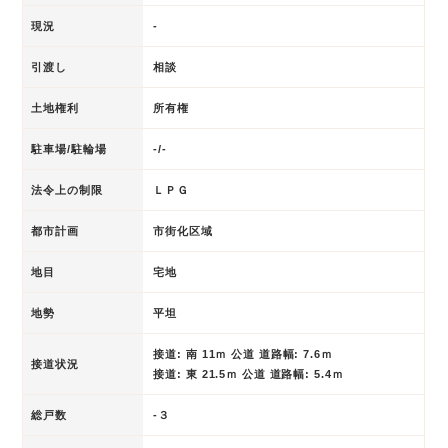
現況
-
引渡し
相談
土地権利
所有権
駐車場/駐輪場
-/-
法令上の制限
ＬＰＧ
都市計画
市街化区域
地目
宅地
地勢
平坦
接道: 南 11ｍ 公道 道路幅: 7.6ｍ
接道状況
接道: 東 21.5ｍ 公道 道路幅: 5.4ｍ
総戸数
-３