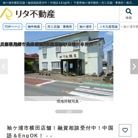
袖ケ浦市横田店舗！融資相談受付中！中国語＆EngOK！ 千葉県袖ケ浦市横田｜売り店舗・事務所｜株式会社リタ不動産
検索
TOPページ
>
物件検索
>
売り店舗・事務所
>
袖ケ浦市
>
ＪＲ久留里線
>
袖ケ浦市横
兵庫県神戸市垂水区旭が丘3丁目の一棟売りアパート
兵庫県尼崎市神田南通3丁目の売り店舗・事務所
兵庫県尼崎市七松町1丁目の1棟売りビル
京都府八幡市八幡長田の1棟売りビル
現地外観写真 -
1/2
袖ケ浦市横田店舗！融資相談受付中！中国
語＆EngOK！ - -