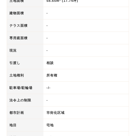
土地面積
58.65m² (17.74坪)
建物面積
-
テラス面積
-
専用庭面積
-
現況
-
引渡し
相談
土地権利
所有権
駐車場/駐輪場
-/-
法令上の制限
-
都市計画
市街化区域
地目
宅地