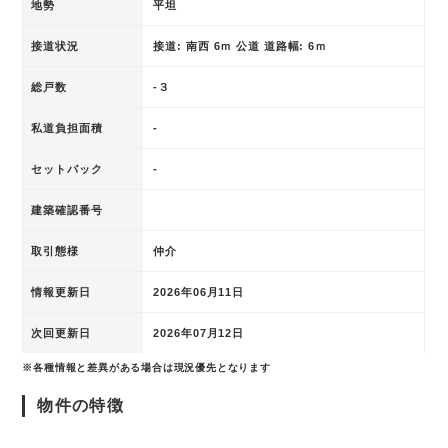
地勢
平坦
接道状況
接道: 南西 6ｍ 公道 道路幅: 6ｍ
総戸数
-３
私道負担面積
-
セットバック
-
建築確認番号
取引態様
仲介
情報更新日
2026年06月11日
次回更新日
2026年07月12日
※各種情報と差異がある場合は現況優先となります
物件の特徴