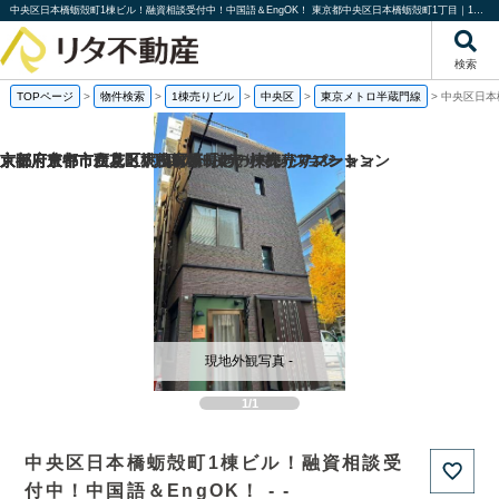
中央区日本橋蛎殻町1棟ビル！融資相談受付中！中国語＆EngOK！ 東京都中央区日本橋蛎殻町1丁目｜1棟売りビル｜株式会社リタ不動産
検索
TOPページ
>
物件検索
>
1棟売りビル
>
中央区
>
東京メトロ半蔵門線
>
中央区日本
京都府京都市伏見区桃山町泰長老の一棟売りマンション
京都府京都市西京区大枝塚原町の一棟売りマンション
京都府京都市左京区下鴨宮崎町の一棟売りアパート
大阪府豊中市立花町1丁目の一棟売りマンション
現地外観写真 -
1/1
中央区日本橋蛎殻町1棟ビル！融資相談受
付中！中国語＆EngOK！ - -