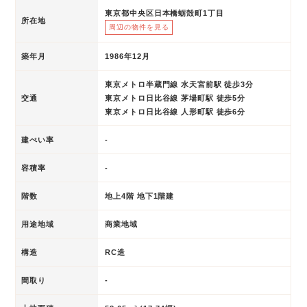
東京都中央区日本橋蛎殻町1丁目
所在地
周辺の物件を見る
築年月
1986年12月
東京メトロ半蔵門線 水天宮前駅 徒歩3分
交通
東京メトロ日比谷線 茅場町駅 徒歩5分
東京メトロ日比谷線 人形町駅 徒歩6分
建ぺい率
-
容積率
-
階数
地上4階 地下1階建
用途地域
商業地域
構造
RC造
間取り
-