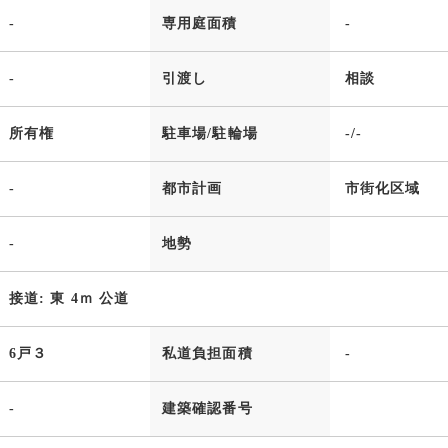
-
専用庭面積
-
-
引渡し
相談
所有権
駐車場/駐輪場
-/-
-
都市計画
市街化区域
-
地勢
接道: 東 4ｍ 公道
6戸３
私道負担面積
-
-
建築確認番号