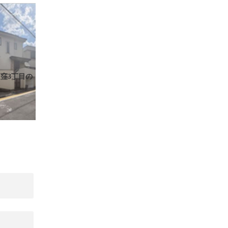
窪3丁目の
ト