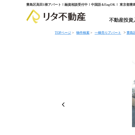
豊島区高田1棟アパート！融資相談受付中！中国語＆EngOK！ 東京都
不動産投資
>
TOPページ
>
物件検索
>
一棟売りアパート
豊島