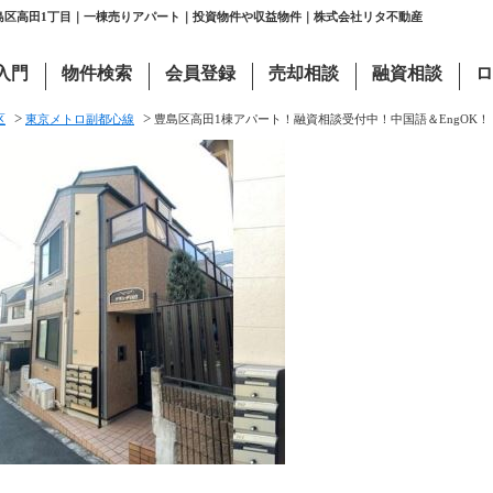
豊島区高田1丁目｜一棟売りアパート｜投資物件や収益物件｜株式会社リタ不動産
入門
物件検索
会員登録
売却相談
融資相談
ロ
>
>
区
東京メトロ副都心線
豊島区高田1棟アパート！融資相談受付中！中国語＆EngOK！