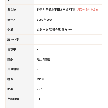
神奈川県横浜市南区中里3丁目
所在地
周辺の物件を見る
築年月
1986年10月
交通
京急本線 弘明寺駅 徒歩7分
建ぺい率
-
容積率
-
階数
地上5階建
用途地域
-
構造
RC造
間取り
2DK -
土地面積
- (-)