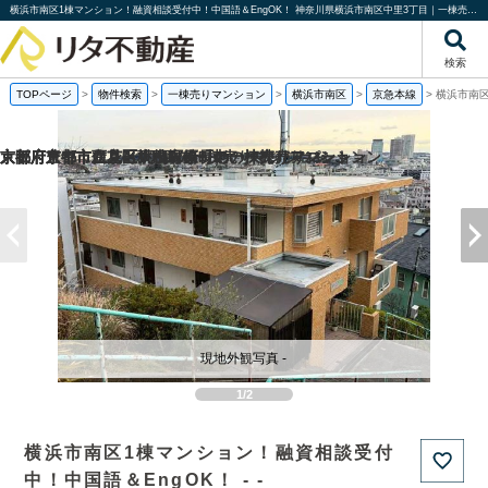
横浜市南区1棟マンション！融資相談受付中！中国語＆EngOK！ 神奈川県横浜市南区中里3丁目｜一棟売りマンション｜投資物件や収益物件｜株式会社リタ不動産
検索
TOPページ
>
物件検索
>
一棟売りマンション
>
横浜市南区
>
京急本線
>
横浜市南区
京都府京都市伏見区桃山町泰長老の一棟売りマンション
京都府京都市西京区大枝塚原町の一棟売りマンション
京都府京都市左京区下鴨宮崎町の一棟売りアパート
大阪府豊中市立花町1丁目の一棟売りマンション
現地外観写真 -
1/2
横浜市南区1棟マンション！融資相談受付
中！中国語＆EngOK！ - -