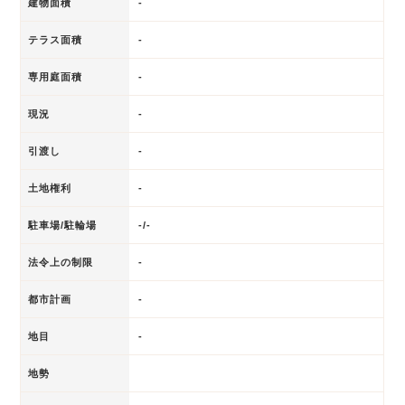
建物面積
-
テラス面積
-
専用庭面積
-
現況
-
引渡し
-
土地権利
-
駐車場/駐輪場
-/-
法令上の制限
-
都市計画
-
地目
-
地勢