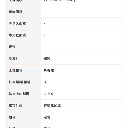
建物面積
-
テラス面積
-
専用庭面積
-
現況
-
引渡し
相談
土地権利
所有権
駐車場/駐輪場
-/-
法令上の制限
ＬＰＧ
都市計画
市街化区域
地目
宅地