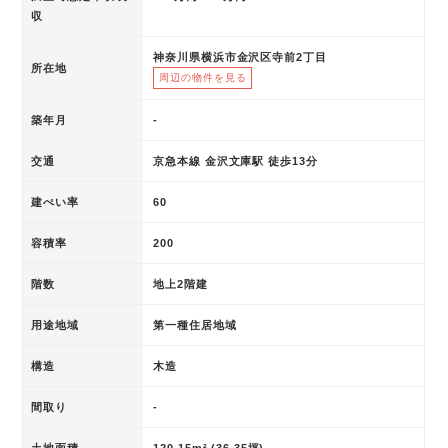
収
神奈川県横浜市金沢区寺前2丁目
所在地
周辺の物件を見る
築年月
-
交通
京急本線 金沢文庫駅 徒歩13分
建ぺい率
60
容積率
200
階数
地上2階建
用途地域
第一種住居地域
構造
木造
間取り
-
土地面積
120.15m² (36.35坪)