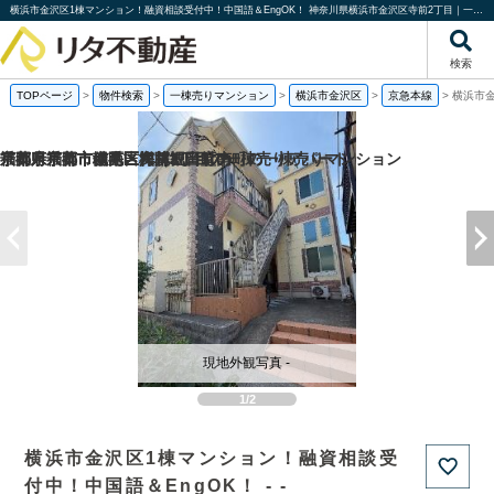
横浜市金沢区1棟マンション！融資相談受付中！中国語＆EngOK！ 神奈川県横浜市金沢区寺前2丁目｜一棟売りマンション｜投資物件や収益物件｜株式会社リタ不動産
検索
TOPページ
>
物件検索
>
一棟売りマンション
>
横浜市金沢区
>
京急本線
>
横浜市金
福岡県福岡市城南区梅林2丁目の一棟売りアパート
京都府京都市伏見区深草堀田町の
京都府京都市南区吉祥院観音堂南町の一棟売りマンション
千葉県千葉市稲毛区穴川3丁目の
現地外観写真 -
1/2
横浜市金沢区1棟マンション！融資相談受
付中！中国語＆EngOK！ - -