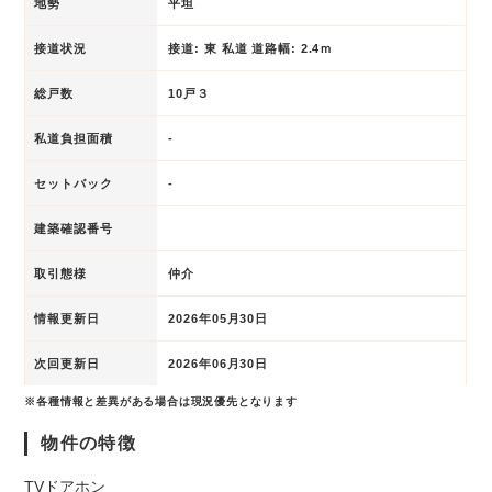
地勢
平坦
接道状況
接道: 東 私道 道路幅: 2.4ｍ
総戸数
10戸３
私道負担面積
-
セットバック
-
建築確認番号
取引態様
仲介
情報更新日
2026年05月30日
次回更新日
2026年06月30日
※各種情報と差異がある場合は現況優先となります
物件の特徴
TVドアホン