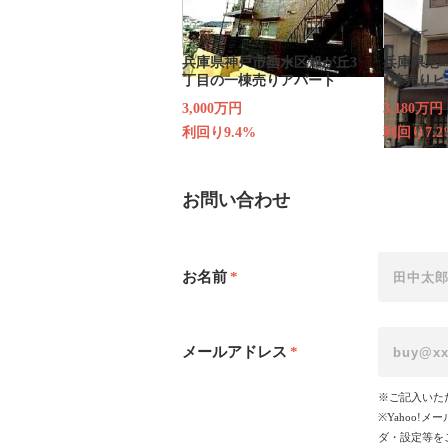
兵庫県神戸市垂水区旭が丘3
兵庫県尼
丁目の一棟売りアパート
1棟売りビ
3,000万円
3,180万円
利回り9.4%
利回り7.2
お問い合わせ
お名前
*
メールアドレス
*
※ご記入いた
※Yahoo
ダ・設定等を