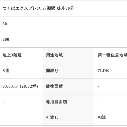
つくばエクスプレス 八潮駅 徒歩30分
60
200
地上3階建
用途地域
第一種住居地
S造
間取り
7LDK -
93.63m² (28.32坪)
建物面積
-
-
専用庭面積
-
-
引渡し
相談