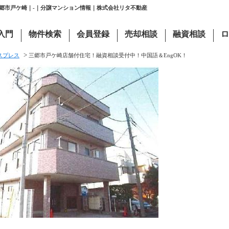
三郷市戸ケ崎｜-｜分譲マンション情報｜株式会社リタ不動産
入門
物件検索
会員登録
売却相談
融資相談
ロ
>
スプレス
三郷市戸ケ崎店舗付住宅！融資相談受付中！中国語＆EngOK！