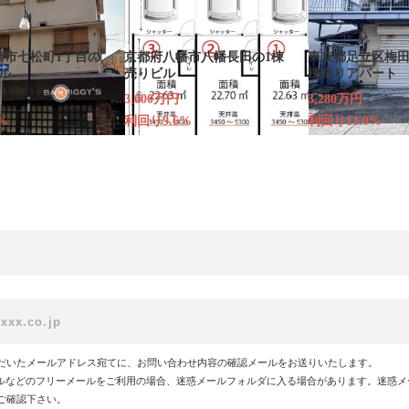
崎市七松町1丁目の
京都府八幡市八幡長田の1棟
東京都足立区梅田
ル
売りビル
棟売りアパート
3,000万円
3,280万円
%
利回り9.6%
利回り11.0%
だいたメールアドレス宛てに、お問い合わせ内容の確認メールをお送りいたします。
!メールなどのフリーメールをご利用の場合、迷惑メールフォルダに入る場合があります。迷惑
ご確認下さい。