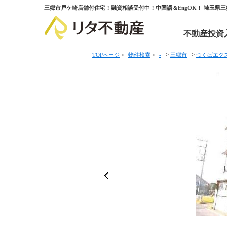
三郷市戸ケ崎店舗付住宅！融資相談受付中！中国語＆EngOK！ 埼玉県
不動産投資
>
>
TOPページ
>
物件検索
>
-
三郷市
つくばエク