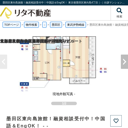
墨田区東向島旅館！融資相談受付中！中国語＆EngOK！ 東京都墨田区東向島4丁目｜-｜分譲マンション情報｜株式会社リタ不動産
検索
TOPページ
>
物件検索
>
-
>
墨田区
>
東武伊勢崎線
>
墨田区東向島旅館！融資相談受
京都府京都市南区吉祥院西ノ茶屋町の
京都府京都市伏見区帯屋町の1棟売りビル
北海道札幌市南区藤野三条7丁目の
東京都東大和市中央2丁目の一棟売りアパート
現地外観写真 -
1/2
墨田区東向島旅館！融資相談受付中！中国
語＆EngOK！ - -