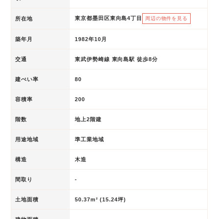
東京都墨田区東向島4丁目
所在地
周辺の物件を見る
築年月
1982年10月
交通
東武伊勢崎線 東向島駅 徒歩8分
建ぺい率
80
容積率
200
階数
地上2階建
用途地域
準工業地域
構造
木造
間取り
-
土地面積
50.37m² (15.24坪)