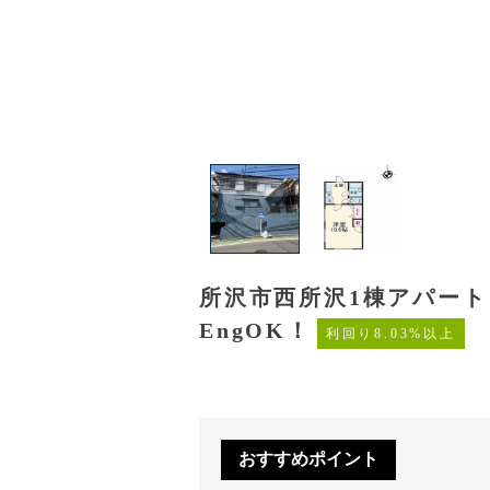
所沢市西所沢1棟アパー
EngOK！
利回り8.03%以上
おすすめポイント