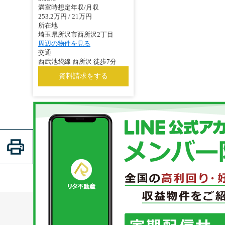
満室時想定年収/月収
253.2万円 / 21万円
所在地
埼玉県所沢市西所沢2丁目
周辺の物件を見る
交通
西武池袋線 西所沢 徒歩7分
資料請求をする