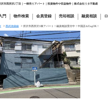
県所沢市西所沢2丁目｜一棟売りアパート｜投資物件や収益物件｜株式会社リタ不動産
入門
物件検索
会員登録
売却相談
融資相談
ロ
>
>
市
西武池袋線
所沢市西所沢1棟アパート！融資相談受付中！中国語＆EngOK！