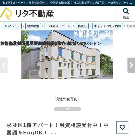
杉並区1棟アパート！融資相談受付中！中国語＆EngOK！ 東京都杉並区堀ノ内3丁目｜一棟売りアパート｜投資物件や収益物件｜株式会社リタ不動産
検索
TOPページ
>
物件検索
>
一棟売りアパート
>
杉並区
>
東京メトロ丸ノ内線
>
杉並区
京都府京都市伏見区向島津田町の一棟売りマンション
京都府京都市南区東九条松田町の一棟売りアパート
東京都足立区足立4丁目の一棟売りアパート
東京都荒川区南千住6丁目の一棟売りアパート
現地外観写真 -
1/2
杉並区1棟アパート！融資相談受付中！中
国語＆EngOK！ - -