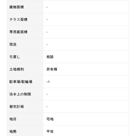
建物面積
-
テラス面積
-
専用庭面積
-
現況
-
引渡し
相談
土地権利
所有権
駐車場/駐輪場
-/-
法令上の制限
-
都市計画
-
地目
宅地
地勢
平坦