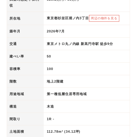
収
東京都杉並区堀ノ内3丁目
所在地
周辺の物件を見る
築年月
2026年7月
交通
東京メトロ丸ノ内線 新高円寺駅 徒歩9分
建ぺい率
50
容積率
100
階数
地上2階建
用途地域
第一種低層住居専用地域
構造
木造
間取り
1R -
土地面積
112.78m² (34.12坪)