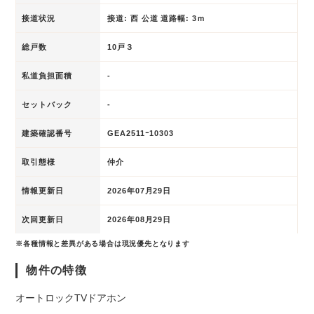
接道状況
接道: 西 公道 道路幅: 3ｍ
総戸数
10戸３
私道負担面積
-
セットバック
-
建築確認番号
GEA2511ｰ10303
取引態様
仲介
情報更新日
2026年07月29日
次回更新日
2026年08月29日
※各種情報と差異がある場合は現況優先となります
物件の特徴
オートロック
TVドアホン