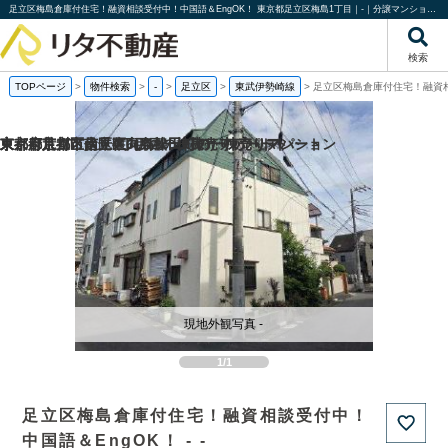
足立区梅島倉庫付住宅！融資相談受付中！中国語＆EngOK！ 東京都足立区梅島1丁目｜-｜分譲マンション情報｜株式会社リタ不動産
検索
TOPページ
>
物件検索
>
-
>
足立区
>
東武伊勢崎線
>
足立区梅島倉庫付住宅！融資相
京都府京都市伏見区向島津田町の一棟売りマンション
京都府京都市南区東九条松田町の一棟売りアパート
東京都足立区足立4丁目の一棟売りアパート
東京都荒川区南千住6丁目の一棟売りアパート
現地外観写真 -
1/1
足立区梅島倉庫付住宅！融資相談受付中！
中国語＆EngOK！ - -