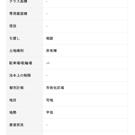
テラス面積
-
専用庭面積
-
現況
-
引渡し
相談
土地権利
所有権
駐車場/駐輪場
-/-
法令上の制限
-
都市計画
市街化区域
地目
宅地
地勢
平坦
接道状況
-