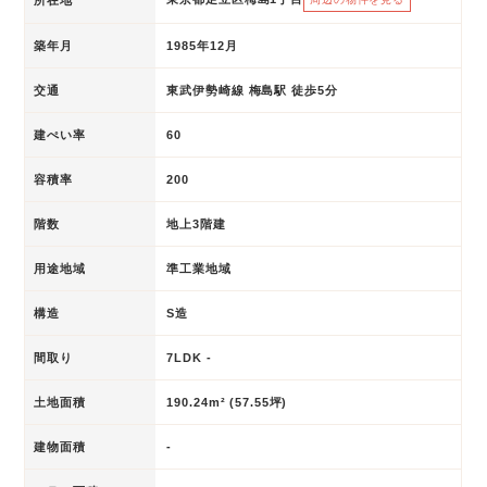
築年月
1985年12月
交通
東武伊勢崎線 梅島駅 徒歩5分
建ぺい率
60
容積率
200
階数
地上3階建
用途地域
準工業地域
構造
S造
間取り
7LDK -
土地面積
190.24m² (57.55坪)
建物面積
-