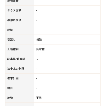
建物面積
-
テラス面積
-
専用庭面積
-
現況
-
引渡し
相談
土地権利
所有権
駐車場/駐輪場
-/-
法令上の制限
-
都市計画
-
地目
-
地勢
平坦