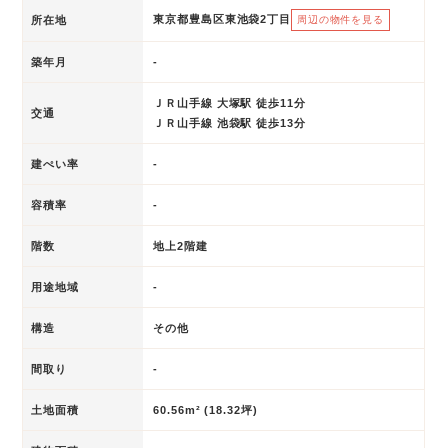
東京都豊島区東池袋2丁目
所在地
周辺の物件を見る
築年月
-
ＪＲ山手線 大塚駅 徒歩11分
交通
ＪＲ山手線 池袋駅 徒歩13分
建ぺい率
-
容積率
-
階数
地上2階建
用途地域
-
構造
その他
間取り
-
土地面積
60.56m² (18.32坪)