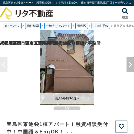
豊島区東池袋1棟アパート！融資相談受付中！中国語＆EngOK！ 東京都豊島区東池袋2丁目｜一棟売りアパート｜投資物件や収益物件｜株式会社リタ不動産
検索
TOPページ
>
物件検索
>
一棟売りアパート
>
豊島区
>
ＪＲ山手線
>
豊島区東池袋1
福岡県福岡市城南区梅林2丁目の一棟売りアパート
京都府京都市西京区下津林六反田の売り店舗・事務所
京都府京都市西京区下津林六反田の
京都府京都市下京区二人司町の一棟売りアパート
現地外観写真 -
1/2
豊島区東池袋1棟アパート！融資相談受付
中！中国語＆EngOK！ - -