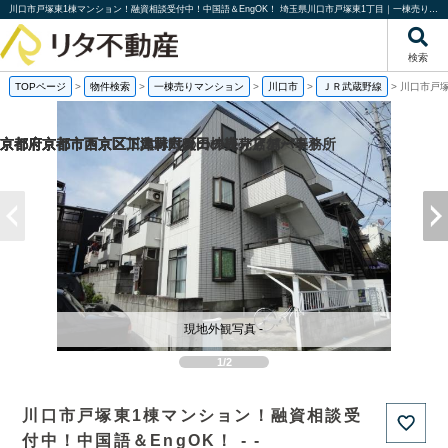
川口市戸塚東1棟マンション！融資相談受付中！中国語＆EngOK！ 埼玉県川口市戸塚東1丁目｜一棟売りマンション｜投資物件や収益物件｜株式会社リタ不動産
検索
TOPページ
>
物件検索
>
一棟売りマンション
>
川口市
>
ＪＲ武蔵野線
>
川口市戸塚
京都府京都市西京区下津林六反田の売り店舗・事務所
京都府京都市西京区川島野田町の一棟売りアパート
京都府京都市西京区下津林六反田の
京都府京都市下京区二人司町の一棟売りアパート
現地外観写真 -
1/2
川口市戸塚東1棟マンション！融資相談受
付中！中国語＆EngOK！ - -