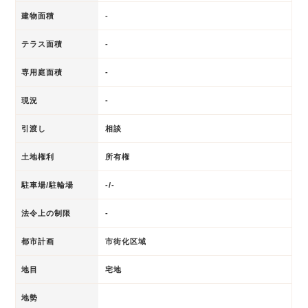
建物面積
-
テラス面積
-
専用庭面積
-
現況
-
引渡し
相談
土地権利
所有権
駐車場/駐輪場
-/-
法令上の制限
-
都市計画
市街化区域
地目
宅地
地勢