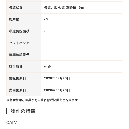
接道状況
接道: 北 公道 道路幅: 6ｍ
総戸数
-３
私道負担面積
-
セットバック
-
建築確認番号
取引態様
仲介
情報更新日
2026年05月20日
次回更新日
2026年06月20日
※各種情報と差異がある場合は現況優先となります
物件の特徴
CATV