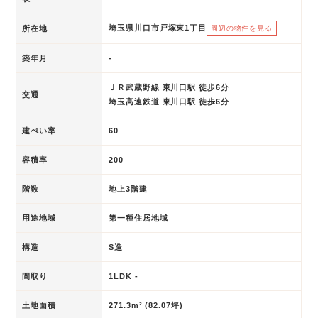
埼玉県川口市戸塚東1丁目
所在地
周辺の物件を見る
築年月
-
ＪＲ武蔵野線 東川口駅 徒歩6分
交通
埼玉高速鉄道 東川口駅 徒歩6分
建ぺい率
60
容積率
200
階数
地上3階建
用途地域
第一種住居地域
構造
S造
間取り
1LDK -
土地面積
271.3m² (82.07坪)