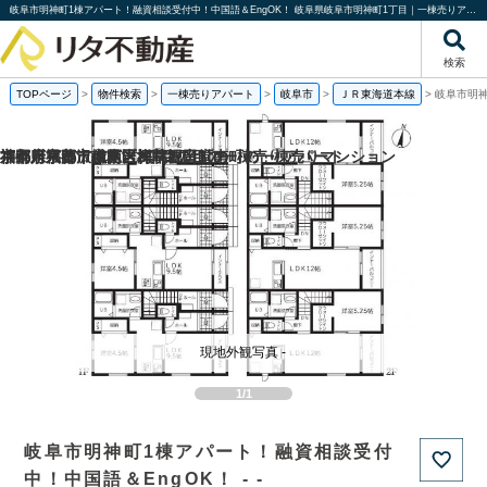
岐阜市明神町1棟アパート！融資相談受付中！中国語＆EngOK！ 岐阜県岐阜市明神町1丁目｜一棟売りアパート｜投資物件や収益物件｜株式会社リタ不動産
検索
TOPページ
>
物件検索
>
一棟売りアパート
>
岐阜市
>
ＪＲ東海道本線
>
岐阜市明神
福岡県福岡市城南区梅林2丁目の一棟売りアパート
京都府京都市伏見区深草堀田町の
京都府京都市南区吉祥院観音堂南町の一棟売りマンション
神奈川県藤沢市柄沢2丁目の
現地外観写真 -
1/1
岐阜市明神町1棟アパート！融資相談受付
中！中国語＆EngOK！ - -