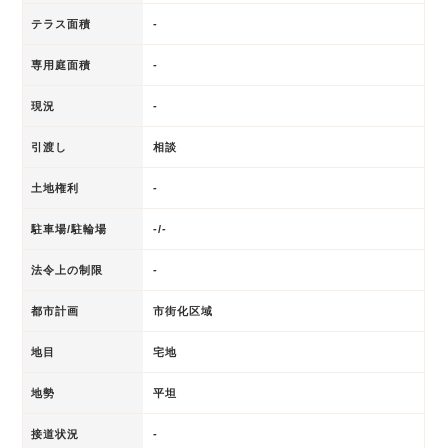
テラス面積
-
専用庭面積
-
現況
-
引渡し
相談
土地権利
-
駐車場/駐輪場
-/-
法令上の制限
-
都市計画
市街化区域
地目
宅地
地勢
平坦
接道状況
-