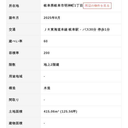
岐阜県岐阜市明神町1丁目
所在地
周辺の物件を見る
築年月
2025年8月
交通
ＪＲ東海道本線 岐阜駅 - バス30分 停歩1分
建ぺい率
60
容積率
200
階数
地上2階建
用途地域
-
構造
木造
間取り
-
土地面積
415.06m² (125.56坪)
建物面積
-