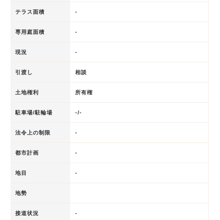
テラス面積
-
専用庭面積
-
現況
-
引渡し
相談
土地権利
所有権
駐車場/駐輪場
-/-
法令上の制限
-
都市計画
-
地目
-
地勢
接道状況
-