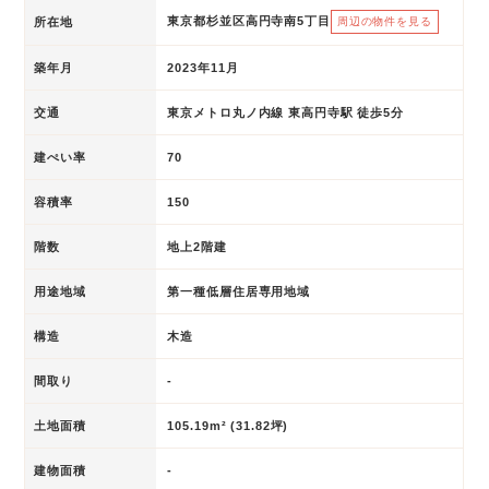
東京都杉並区高円寺南5丁目
所在地
周辺の物件を見る
築年月
2023年11月
交通
東京メトロ丸ノ内線 東高円寺駅 徒歩5分
建ぺい率
70
容積率
150
階数
地上2階建
用途地域
第一種低層住居専用地域
構造
木造
間取り
-
土地面積
105.19m² (31.82坪)
建物面積
-