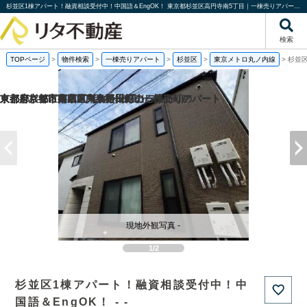
杉並区1棟アパート！融資相談受付中！中国語＆EngOK！ 東京都杉並区高円寺南5丁目｜一棟売りアパート｜投資物件や収益物件｜株式会社リタ不動産
検索
TOPページ
>
物件検索
>
一棟売りアパート
>
杉並区
>
東京メトロ丸ノ内線
>
杉並区
京都府京都市西京区川島野田町の一棟売りアパート
京都府京都市東山区東大路松原上る辰巳町の
京都府京都市南区東九条松田町の一棟売りアパート
東京都杉並区井草2丁目の一棟売りアパート
現地外観写真 -
1/2
杉並区1棟アパート！融資相談受付中！中
国語＆EngOK！ - -