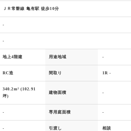
ＪＲ常磐線 亀有駅 徒歩10分
-
-
地上4階建
用途地域
-
RC造
間取り
1R -
340.2m² (102.91
建物面積
-
坪)
-
専用庭面積
-
-
引渡し
相談