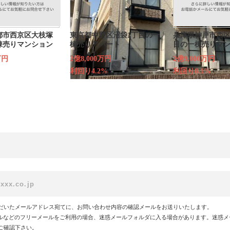
都市西京区大枝塚
東京都中野区沼袋1丁目の一
兵庫県神戸市西区
棟売りマンション
棟売りアパート
目の一棟売りマ
万円
2億8,000万円
2億9,000万円
利回り4.2%
利回り8.1%
だいたメールアドレス宛てに、お問い合わせ内容の確認メールをお送りいたします。
!メールなどのフリーメールをご利用の場合、迷惑メールフォルダに入る場合があります。迷惑
ご確認下さい。