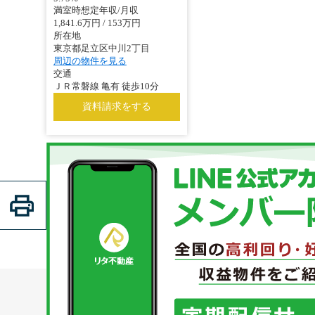
満室時想定年収/月収
1,841.6万円 / 153万円
所在地
東京都足立区中川2丁目
周辺の物件を見る
交通
ＪＲ常磐線 亀有 徒歩10分
資料請求をする