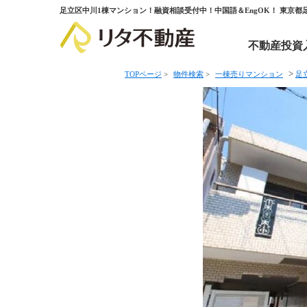
足立区中川1棟マンション！融資相談受付中！中国語＆EngOK！ 東京
不動産投資
>
TOPページ
>
物件検索
>
一棟売りマンション
足