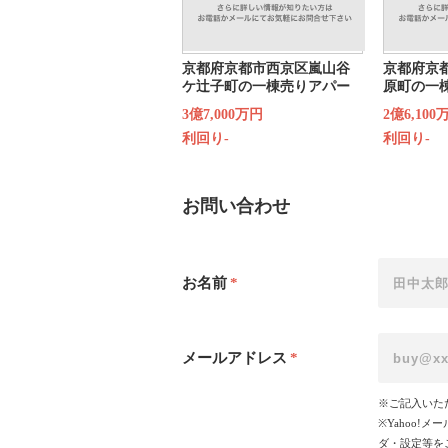
京都府京都市西京区嵐山谷
京都府京
ケ辻子町の一棟売りアパー
原町の一
ト
3億7,000万円
2億6,100
利回り-
利回り-
お問い合わせ
お名前
*
メールアドレス
*
※ご記入いた
※Yahoo
ダ・設定等を