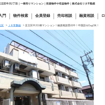
都足立区中川2丁目｜一棟売りマンション｜投資物件や収益物件｜株式会社リタ不動産
入門
物件検索
会員登録
売却相談
融資相談
ロ
>
>
立区
ＪＲ常磐線
足立区中川1棟マンション！融資相談受付中！中国語＆EngOK！