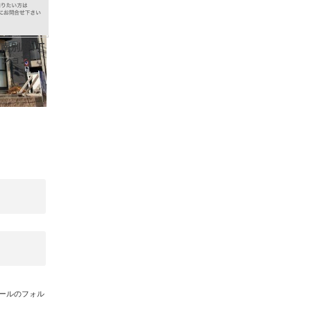
南別府4丁
ンション
メールのフォル