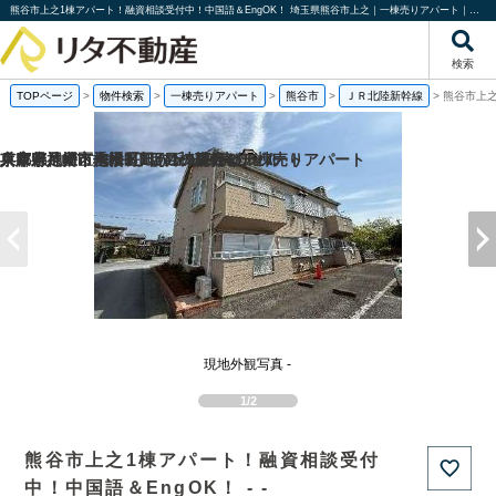
熊谷市上之1棟アパート！融資相談受付中！中国語＆EngOK！ 埼玉県熊谷市上之｜一棟売りアパート｜投資物件や収益物件｜株式会社リタ不動産
検索
TOPページ
>
物件検索
>
一棟売りアパート
>
熊谷市
>
ＪＲ北陸新幹線
>
熊谷市上之
兵庫県神戸市垂水区旭が丘3丁目の一棟売りアパート
兵庫県尼崎市七松町1丁目の1棟売りビル
京都府八幡市八幡長田の1棟売りビル
東京都足立区梅田1丁目の一棟売りアパート
現地外観写真 -
1/2
熊谷市上之1棟アパート！融資相談受付
中！中国語＆EngOK！ - -