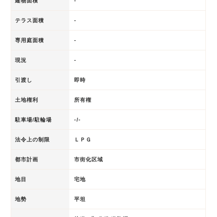
建物面積
-
テラス面積
-
専用庭面積
-
現況
-
引渡し
即時
土地権利
所有権
駐車場/駐輪場
-/-
法令上の制限
ＬＰＧ
都市計画
市街化区域
地目
宅地
地勢
平坦