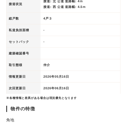
接道: 北 公道 道路幅: 4ｍ
接道状況
接道: 西 公道 道路幅: 4.5ｍ
総戸数
4戸３
私道負担面積
-
セットバック
-
建築確認番号
取引態様
仲介
情報更新日
2026年05月16日
次回更新日
2026年06月16日
※各種情報と差異がある場合は現況優先となります
物件の特徴
角地