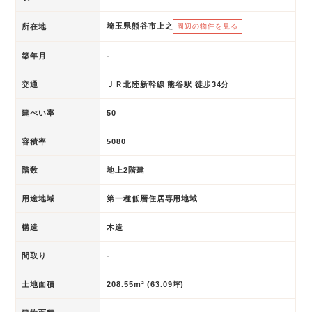
埼玉県熊谷市上之
所在地
周辺の物件を見る
築年月
-
交通
ＪＲ北陸新幹線 熊谷駅 徒歩34分
建ぺい率
50
容積率
5080
階数
地上2階建
用途地域
第一種低層住居専用地域
構造
木造
間取り
-
土地面積
208.55m² (63.09坪)