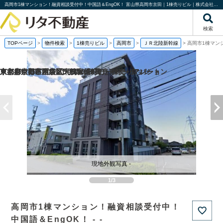
高岡市1棟マンション！融資相談受付中！中国語＆EngOK！ 富山県高岡市京田｜1棟売りビル｜株式会社リタ不動産
検索
TOPページ
>
物件検索
>
1棟売りビル
>
高岡市
>
ＪＲ北陸新幹線
>
高岡市1棟マン
京都府京都市西京区大枝塚原町の一棟売りマンション
京都府京都市左京区下鴨宮崎町の一棟売りアパート
東京都中野区沼袋1丁目の一棟売りアパート
東京都世田谷区経堂5丁目の一棟売りマンション
現地外観写真 -
1/3
高岡市1棟マンション！融資相談受付中！
中国語＆EngOK！ - -