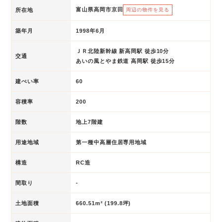
富山県高岡市京田
所在地
周辺の物件を見る
築年月
1998年6月
ＪＲ北陸新幹線 新高岡駅 徒歩10分
交通
あいの風とやま鉄道 高岡駅 徒歩15分
建ぺい率
60
容積率
200
階数
地上7階建
用途地域
第一種中高層住居専用地域
構造
RC造
間取り
-
土地面積
660.51m² (199.8坪)