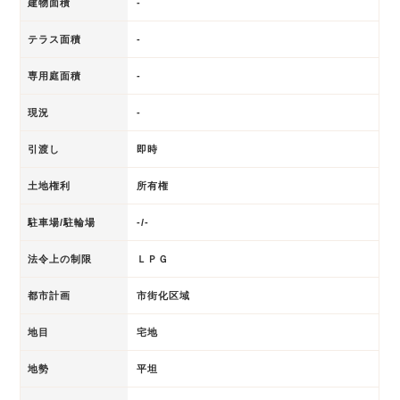
建物面積
-
テラス面積
-
専用庭面積
-
現況
-
引渡し
即時
土地権利
所有権
駐車場/駐輪場
-/-
法令上の制限
ＬＰＧ
都市計画
市街化区域
地目
宅地
地勢
平坦