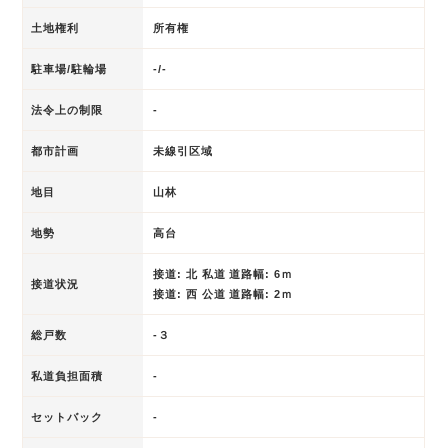
土地権利
所有権
駐車場/駐輪場
-/-
法令上の制限
-
都市計画
未線引区域
地目
山林
地勢
高台
接道: 北 私道 道路幅: 6ｍ
接道状況
接道: 西 公道 道路幅: 2ｍ
総戸数
-３
私道負担面積
-
セットバック
-