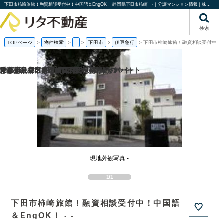
下田市柿崎旅館！融資相談受付中！中国語＆EngOK！ 静岡県下田市柿崎｜-｜分譲マンション情報｜株式会社リタ不動産
検索
TOPページ
>
物件検索
>
-
>
下田市
>
伊豆急行
>
下田市柿崎旅館！融資相談受付中！
京都府京都市南区吉祥院西ノ茶屋町の
神奈川県小田原市中里の一棟売りアパート
千葉県松戸市八ケ崎1丁目の一棟売りアパート
東京都足立区梅田1丁目の一棟売りアパート
現地外観写真 -
1/1
下田市柿崎旅館！融資相談受付中！中国語
＆EngOK！ - -