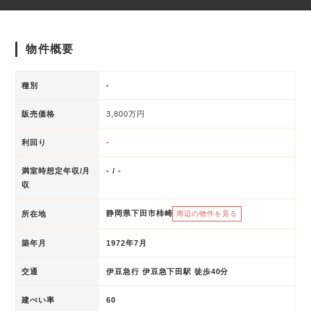
物件概要
種別
-
販売価格
3,800万円
利回り
-
満室時想定年収/月
- / -
収
静岡県下田市柿崎
所在地
周辺の物件を見る
築年月
1972年7月
交通
伊豆急行 伊豆急下田駅 徒歩40分
建ぺい率
60