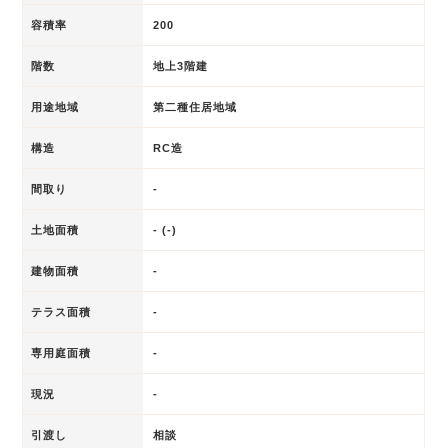
容積率
200
階数
地上3階建
用途地域
第二種住居地域
構造
RC造
間取り
-
土地面積
- (-)
建物面積
-
テラス面積
-
専用庭面積
-
現況
-
引渡し
相談