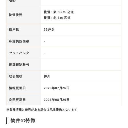
地勢
接道: 東 8.2ｍ 公道
接道状況
接道: 北 6ｍ 私道
総戸数
38戸３
私道負担面積
-
セットバック
-
建築確認番号
取引態様
仲介
情報更新日
2026年07月26日
次回更新日
2026年08月26日
※各種情報と差異がある場合は現況優先となります
物件の特徴