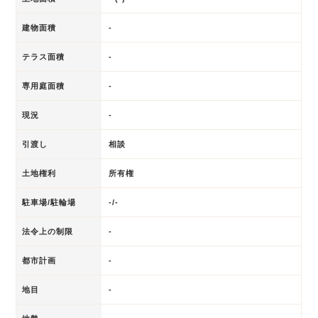
建物面積
-
テラス面積
-
専用庭面積
-
現況
-
引渡し
相談
土地権利
所有権
駐車場/駐輪場
-/-
法令上の制限
-
都市計画
-
地目
-