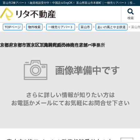
富山市2棟アパート！融資相談受付中！中国語＆EngOK！ 富山県富山市本郷町｜一棟売りアパート｜投資物件や収益物件｜株式会社リタ不動産
検索
TOPページ
>
物件検索
>
一棟売りアパート
>
富山市
>
あいの風とやま鉄道
>
富山市
京都府京都市西京区下津林六反田の売り店舗・事務所
京都府京都市西京区川島野田町の一棟売りアパート
京都府京都市西京区下津林六反田の
京都府京都市下京区二人司町の一棟売りアパート