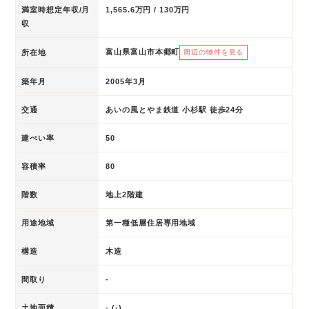
満室時想定年収/月
1,565.6万円 / 130万円
収
富山県富山市本郷町
所在地
周辺の物件を見る
築年月
2005年3月
交通
あいの風とやま鉄道 小杉駅 徒歩24分
建ぺい率
50
容積率
80
階数
地上2階建
用途地域
第一種低層住居専用地域
構造
木造
間取り
-
土地面積
- (-)