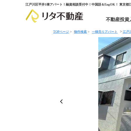
江戸川区平井1棟アパート！融資相談受付中！中国語＆EngOK！ 東京
不動産投資
>
TOPページ
>
物件検索
>
一棟売りアパート
江戸