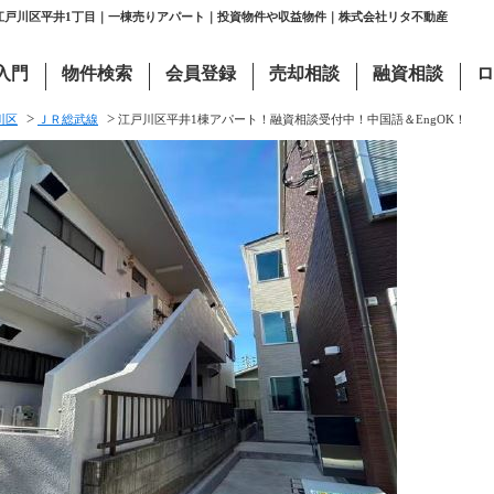
都江戸川区平井1丁目｜一棟売りアパート｜投資物件や収益物件｜株式会社リタ不動産
入門
物件検索
会員登録
売却相談
融資相談
ロ
>
>
川区
ＪＲ総武線
江戸川区平井1棟アパート！融資相談受付中！中国語＆EngOK！