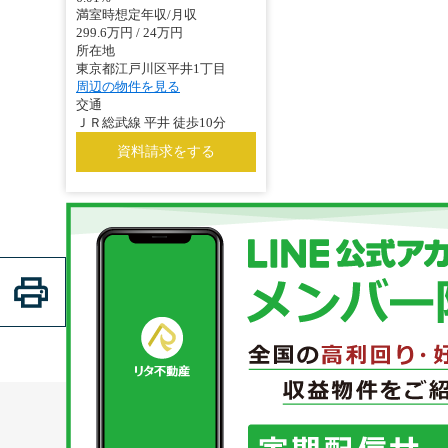
満室時想定年収/月収
299.6万円 / 24万円
所在地
東京都江戸川区平井1丁目
周辺の物件を見る
交通
ＪＲ総武線 平井 徒歩10分
資料請求をする