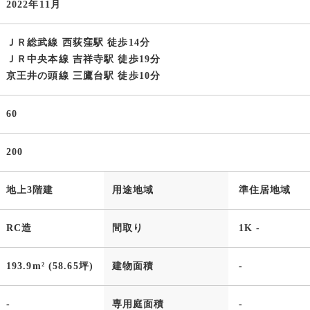
2022年11月
ＪＲ総武線 西荻窪駅 徒歩14分
ＪＲ中央本線 吉祥寺駅 徒歩19分
京王井の頭線 三鷹台駅 徒歩10分
60
200
地上3階建
用途地域
準住居地域
RC造
間取り
1K -
193.9m² (58.65坪)
建物面積
-
-
専用庭面積
-