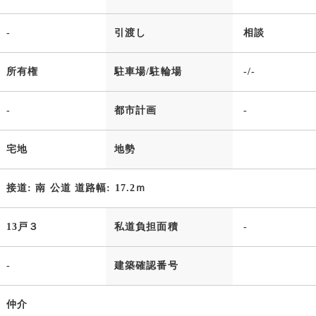
-
引渡し
相談
所有権
駐車場/駐輪場
-/-
-
都市計画
-
宅地
地勢
接道: 南 公道 道路幅: 17.2ｍ
13戸３
私道負担面積
-
-
建築確認番号
仲介