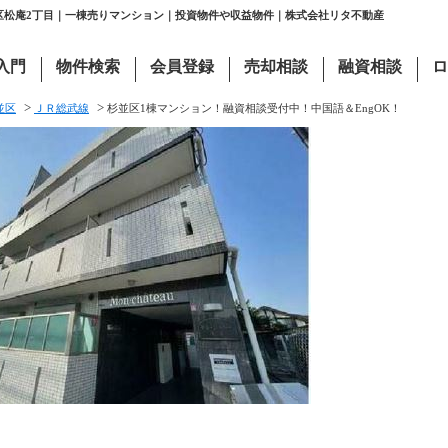
並区松庵2丁目｜一棟売りマンション｜投資物件や収益物件｜株式会社リタ不動産
入門
物件検索
会員登録
売却相談
融資相談
ロ
>
>
並区
ＪＲ総武線
杉並区1棟マンション！融資相談受付中！中国語＆EngOK！