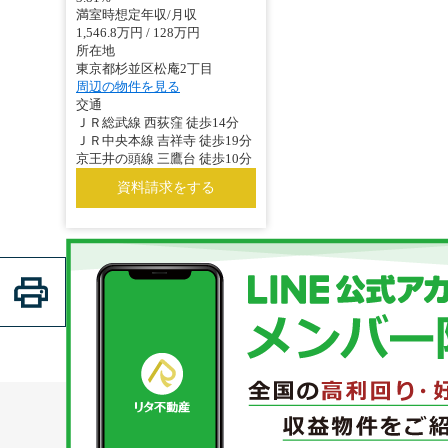
満室時想定年収/月収
1,546.8万円 / 128万円
所在地
東京都杉並区松庵2丁目
周辺の物件を見る
交通
ＪＲ総武線 西荻窪 徒歩14分
ＪＲ中央本線 吉祥寺 徒歩19分
京王井の頭線 三鷹台 徒歩10分
資料請求をする