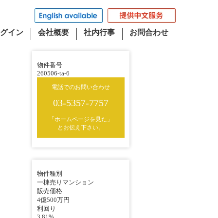
グイン
会社概要
社内行事
お問合わせ
物件番号
260506-ta-6
電話でのお問い合わせ
03-5357-7757
「ホームページを見た」
とお伝え下さい。
物件種別
一棟売りマンション
販売価格
4億500万円
利回り
3.81%