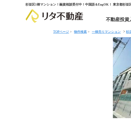
杉並区1棟マンション！融資相談受付中！中国語＆EngOK！ 東京都杉
不動産投資
>
TOPページ
>
物件検索
>
一棟売りマンション
杉