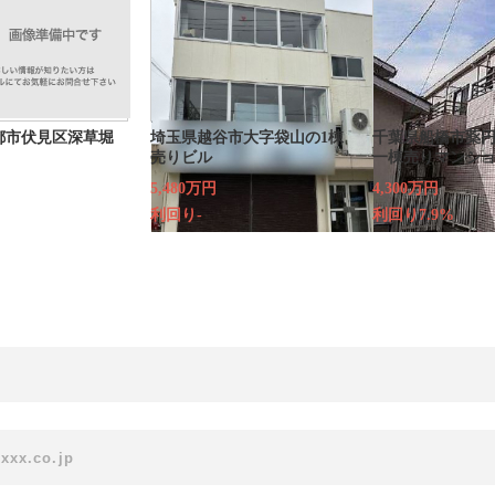
都市伏見区深草堀
埼玉県越谷市大字袋山の1棟
千葉県船橋市薬円
売りビル
一棟売りマンシ
5,480万円
4,300万円
利回り-
利回り7.9%