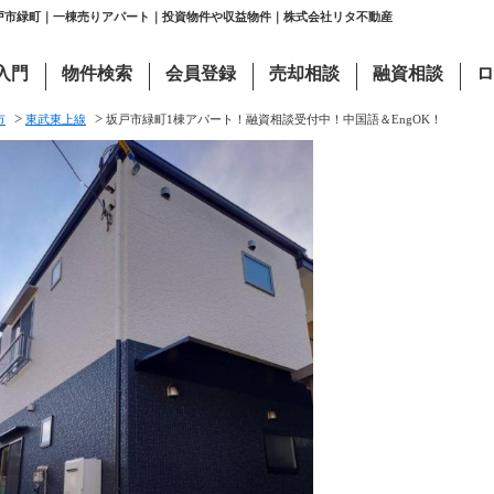
坂戸市緑町｜一棟売りアパート｜投資物件や収益物件｜株式会社リタ不動産
入門
物件検索
会員登録
売却相談
融資相談
ロ
>
>
市
東武東上線
坂戸市緑町1棟アパート！融資相談受付中！中国語＆EngOK！