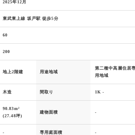
2025年12月
東武東上線 坂戸駅 徒歩5分
60
200
第二種中高層住居
地上2階建
用途地域
用地域
木造
間取り
1K -
90.83m²
建物面積
-
(27.48坪)
-
専用庭面積
-