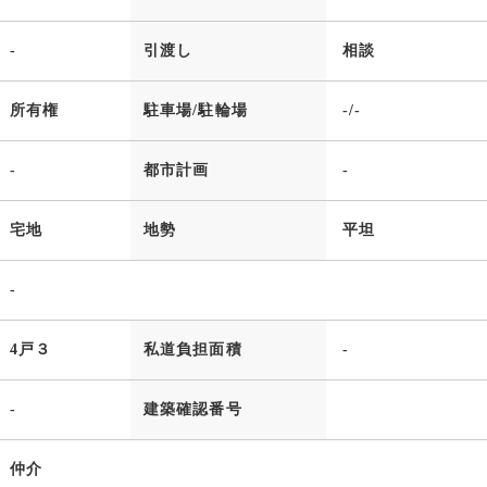
-
引渡し
相談
所有権
駐車場/駐輪場
-/-
-
都市計画
-
宅地
地勢
平坦
-
4戸３
私道負担面積
-
-
建築確認番号
仲介