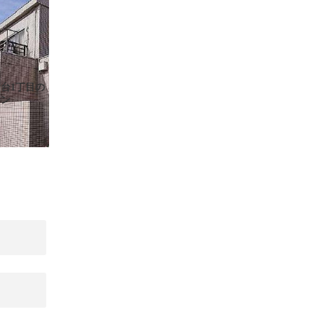
台1丁目の
ョン