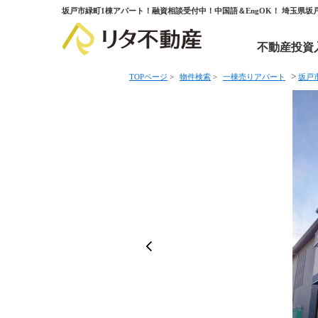
坂戸市緑町1棟アパート！融資相談受付中！中国語＆EngOK！ 埼玉県
不動産投資
>
TOPページ
>
物件検索
>
一棟売りアパート
坂戸