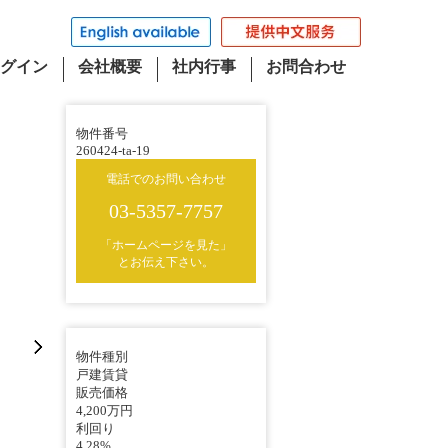
グイン
会社概要
社内行事
お問合わせ
物件番号
260424-ta-19
電話でのお問い合わせ
03-5357-7757
「ホームページを見た」
とお伝え下さい。
物件種別
戸建賃貸
販売価格
4,200万円
利回り
4.28%