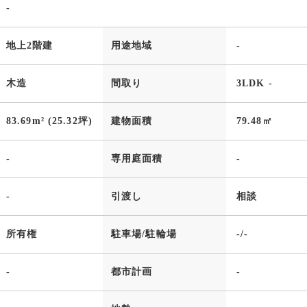
-
地上2階建
用途地域
-
木造
間取り
3LDK -
83.69m² (25.32坪)
建物面積
79.48㎡
-
専用庭面積
-
-
引渡し
相談
所有権
駐車場/駐輪場
-/-
-
都市計画
-