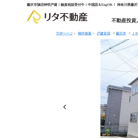
藤沢市鵠沼神明戸建！融資相談受付中！中国語＆EngOK！ 神奈川県藤
不動産投資
>
>
TOPページ
>
物件検索
>
戸建賃貸
藤沢市
Ｊ