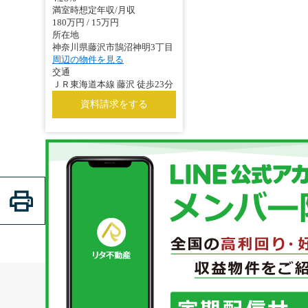
満室時想定年収/月収
180万円 / 15万円
所在地
神奈川県藤沢市鵠沼神明3丁目
周辺の物件を見る
交通
ＪＲ東海道本線 藤沢 徒歩23分
資料請求をする