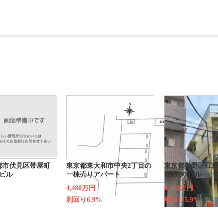
都市伏見区帯屋町
東京都東大和市中央2丁目の
東京都中野区江原
ビル
一棟売りアパート
1棟売りビル
4,480万円
4,480万円
利回り6.9%
利回り5.9%