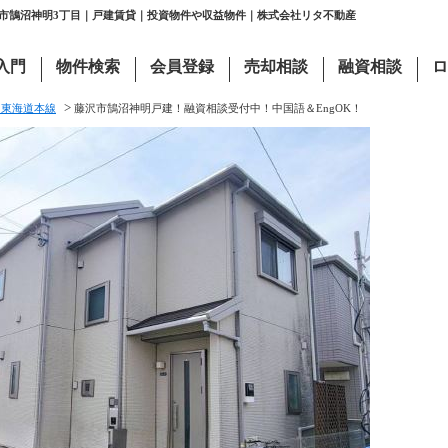
沢市鵠沼神明3丁目｜戸建賃貸｜投資物件や収益物件｜株式会社リタ不動産
入門
物件検索
会員登録
売却相談
融資相談
ロ
>
Ｒ東海道本線
藤沢市鵠沼神明戸建！融資相談受付中！中国語＆EngOK！