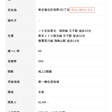
東京都北区滝野川2丁目
所在地
周辺の物件を見る
築年月
-
ＪＲ京浜東北・根岸線 王子駅 徒歩10分
交通
東京メトロ南北線 王子駅 徒歩12分
都電荒川線 飛鳥山駅 徒歩12分
建ぺい率
60
容積率
300
階数
地上2階建
用途地域
第一種住居地域
構造
木造
間取り
6LDK -