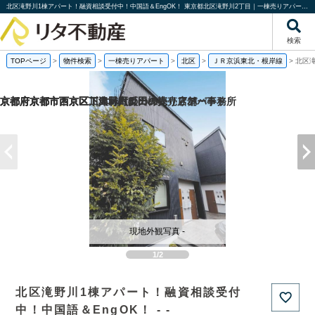
北区滝野川1棟アパート！融資相談受付中！中国語＆EngOK！ 東京都北区滝野川2丁目｜一棟売りアパート｜投資物件や収益物件｜株式会社リタ不動産
検索
TOPページ
>
物件検索
>
一棟売りアパート
>
北区
>
ＪＲ京浜東北・根岸線
>
北区滝
京都府京都市西京区下津林六反田の売り店舗・事務所
京都府京都市西京区川島野田町の一棟売りアパート
京都府京都市西京区下津林六反田の
京都府京都市下京区二人司町の一棟売りアパート
現地外観写真 -
1/2
北区滝野川1棟アパート！融資相談受付
中！中国語＆EngOK！ - -