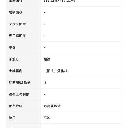
土地面積
189.15m² (57.22坪)
建物面積
-
テラス面積
-
専用庭面積
-
現況
-
引渡し
相談
土地権利
（旧法）賃借権
駐車場/駐輪場
-/-
法令上の制限
-
都市計画
市街化区域
地目
宅地