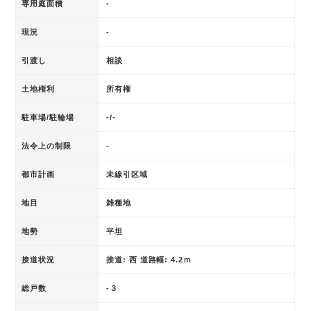
専用庭面積
-
現況
-
引渡し
相談
土地権利
所有権
駐車場/駐輪場
-/-
法令上の制限
-
都市計画
未線引区域
地目
雑種地
地勢
平坦
接道状況
接道: 西 道路幅: 4.2ｍ
総戸数
-３