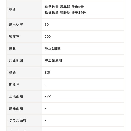
秩父鉄道 親鼻駅 徒歩9分
交通
秩父鉄道 皆野駅 徒歩14分
建ぺい率
60
容積率
200
階数
地上1階建
用途地域
準工業地域
構造
S造
間取り
-
土地面積
- (-)
建物面積
-
テラス面積
-