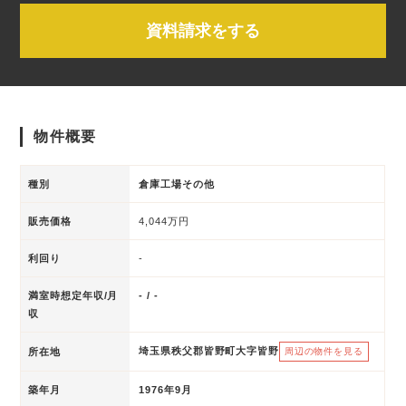
資料請求をする
物件概要
種別
倉庫工場その他
販売価格
4,044万円
利回り
-
満室時想定年収/月
- / -
収
埼玉県秩父郡皆野町大字皆野
所在地
周辺の物件を見る
築年月
1976年9月