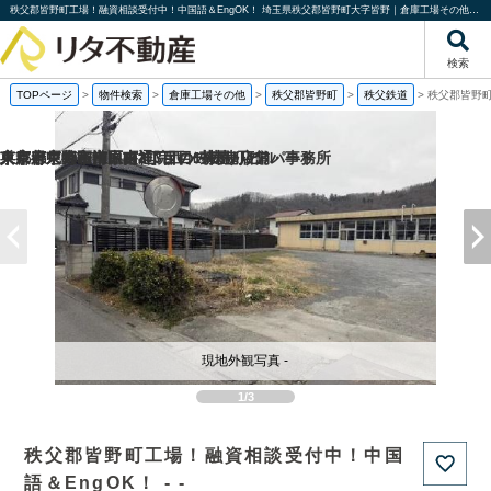
秩父郡皆野町工場！融資相談受付中！中国語＆EngOK！ 埼玉県秩父郡皆野町大字皆野｜倉庫工場その他｜株式会社リタ不動産
検索
TOPページ
>
物件検索
>
倉庫工場その他
>
秩父郡皆野町
>
秩父鉄道
>
秩父郡皆野町
京都府京都市南区吉祥院西ノ茶屋町の
東京都東大和市中央2丁目の一棟売りアパート
東京都中野区江原町3丁目の1棟売りビル
兵庫県尼崎市神田南通3丁目の売り店舗・事務所
現地外観写真 -
1/3
秩父郡皆野町工場！融資相談受付中！中国
語＆EngOK！ - -