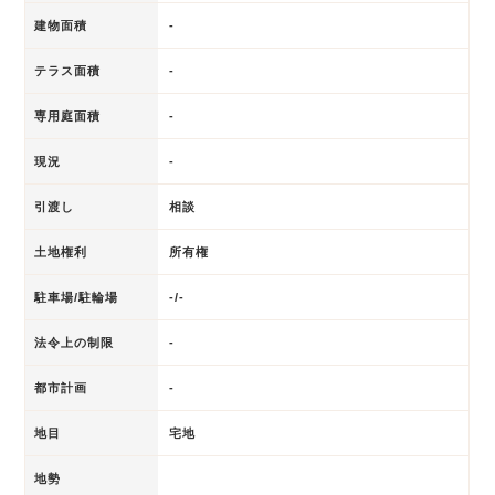
建物面積
-
テラス面積
-
専用庭面積
-
現況
-
引渡し
相談
土地権利
所有権
駐車場/駐輪場
-/-
法令上の制限
-
都市計画
-
地目
宅地
地勢