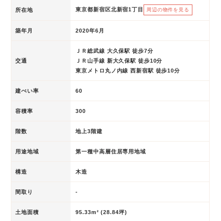
東京都新宿区北新宿1丁目
所在地
周辺の物件を見る
築年月
2020年6月
ＪＲ総武線 大久保駅 徒歩7分
交通
ＪＲ山手線 新大久保駅 徒歩10分
東京メトロ丸ノ内線 西新宿駅 徒歩10分
建ぺい率
60
容積率
300
階数
地上3階建
用途地域
第一種中高層住居専用地域
構造
木造
間取り
-
土地面積
95.33m² (28.84坪)