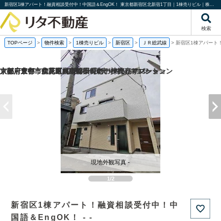
新宿区1棟アパート！融資相談受付中！中国語＆EngOK！ 東京都新宿区北新宿1丁目｜1棟売りビル｜株式会社リタ不動産
検索
TOPページ
>
物件検索
>
1棟売りビル
>
新宿区
>
ＪＲ総武線
>
新宿区1棟アパート
京都府京都市伏見区桃山町泰長老の一棟売りマンション
京都府京都市伏見区向島津田町の一棟売りマンション
京都府京都市南区東九条松田町の一棟売りアパート
大阪府豊中市立花町1丁目の一棟売りマンション
現地外観写真 -
1/2
新宿区1棟アパート！融資相談受付中！中
国語＆EngOK！ - -