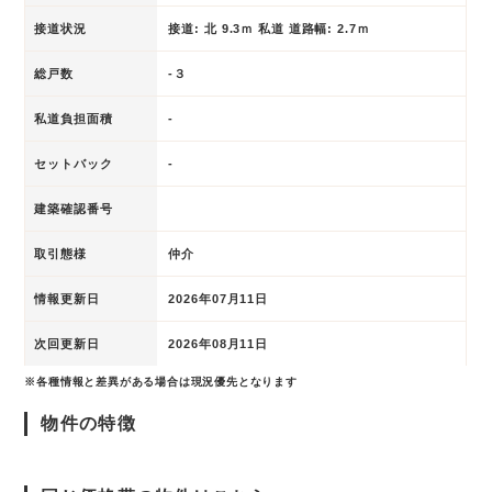
接道状況
接道: 北 9.3ｍ 私道 道路幅: 2.7ｍ
総戸数
-３
私道負担面積
-
セットバック
-
建築確認番号
取引態様
仲介
情報更新日
2026年07月11日
次回更新日
2026年08月11日
※各種情報と差異がある場合は現況優先となります
物件の特徴