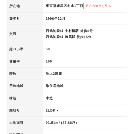
東京都練馬区向山1丁目
所在地
周辺の物件を見る
築年月
1996年12月
西武池袋線 中村橋駅 徒歩5分
交通
西武池袋線 練馬駅 徒歩15分
建ぺい率
60
容積率
160
階数
地上2階建
用途地域
準住居地域
構造
木造
間取り
2LDK -
土地面積
91.51m² (27.68坪)