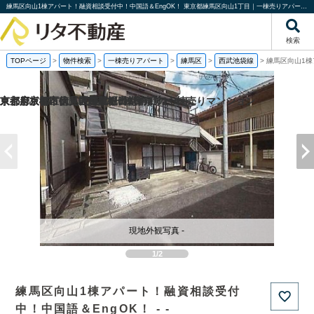
練馬区向山1棟アパート！融資相談受付中！中国語＆EngOK！ 東京都練馬区向山1丁目｜一棟売りアパート｜投資物件や収益物件｜株式会社リタ不動産
検索
TOPページ
>
物件検索
>
一棟売りアパート
>
練馬区
>
西武池袋線
>
練馬区向山1棟
京都府京都市伏見区帯屋町の1棟売りビル
京都府京都市伏見区深草堀田町の
京都府京都市南区吉祥院観音堂南町の一棟売りマンション
東京都板橋区徳丸6丁目の一棟売りアパート
現地外観写真 -
1/2
練馬区向山1棟アパート！融資相談受付
中！中国語＆EngOK！ - -