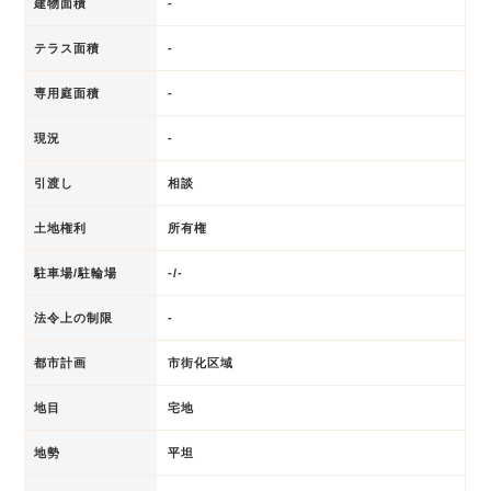
建物面積
-
テラス面積
-
専用庭面積
-
現況
-
引渡し
相談
土地権利
所有権
駐車場/駐輪場
-/-
法令上の制限
-
都市計画
市街化区域
地目
宅地
地勢
平坦