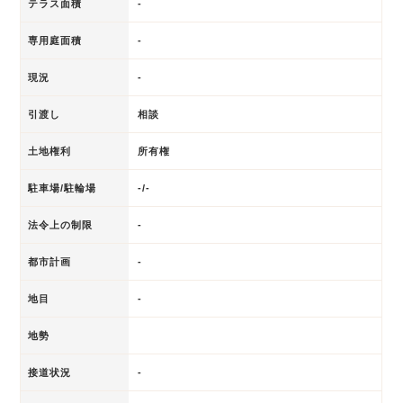
テラス面積
-
専用庭面積
-
現況
-
引渡し
相談
土地権利
所有権
駐車場/駐輪場
-/-
法令上の制限
-
都市計画
-
地目
-
地勢
接道状況
-