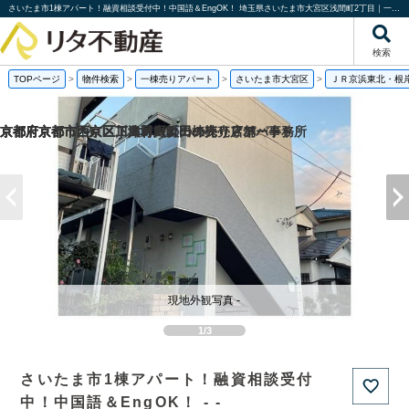
さいたま市1棟アパート！融資相談受付中！中国語＆EngOK！ 埼玉県さいたま市大宮区浅間町2丁目｜一棟売りアパート｜投資物件や収益物件｜株式会社リタ不動産
検索
TOPページ
>
物件検索
>
一棟売りアパート
>
さいたま市大宮区
>
ＪＲ京浜東北・根
京都府京都市西京区下津林六反田の売り店舗・事務所
京都府京都市西京区川島野田町の一棟売りアパート
京都府京都市西京区下津林六反田の
京都府京都市下京区二人司町の一棟売りアパート
現地外観写真 -
1/3
さいたま市1棟アパート！融資相談受付
中！中国語＆EngOK！ - -