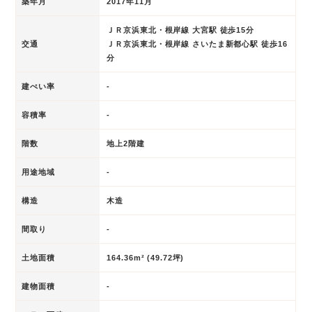
築年月
2017年11月
ＪＲ京浜東北・根岸線 大宮駅 徒歩15分
交通
ＪＲ京浜東北・根岸線 さいたま新都心駅 徒歩16
分
建ぺい率
-
容積率
-
階数
地上2階建
用途地域
-
構造
木造
間取り
-
土地面積
164.36m² (49.72坪)
建物面積
-