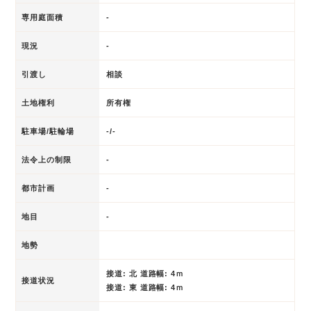
専用庭面積
-
現況
-
引渡し
相談
土地権利
所有権
駐車場/駐輪場
-/-
法令上の制限
-
都市計画
-
地目
-
地勢
接道: 北 道路幅: 4ｍ
接道状況
接道: 東 道路幅: 4ｍ