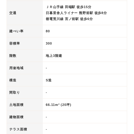
ＪＲ山手線 田端駅 徒歩15分
交通
日暮里舎人ライナー 熊野前駅 徒歩8分
都電荒川線 宮ノ前駅 徒歩6分
建ぺい率
80
容積率
300
階数
地上3階建
用途地域
-
構造
S造
間取り
-
土地面積
66.11m² (20坪)
建物面積
-
テラス面積
-