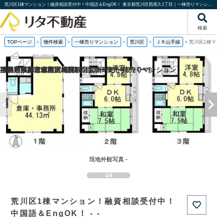
荒川区1棟マンション！融資相談受付中！中国語＆EngOK！ 東京都荒川区西尾久1丁目｜一棟売りマンション｜投資物件や収益物件｜株式会社リタ不動産
検索
TOPページ
>
物件検索
>
一棟売りマンション
>
荒川区
>
ＪＲ山手線
>
荒川区1棟マ
福岡県福岡市城南区梅林2丁目の一棟売りアパート
京都府京都市南区吉祥院観音堂南町の一棟売りマンション
神奈川県海老名市上今泉6丁目の一棟売りアパート
神奈川県藤沢市柄沢2丁目の
現地外観写真 -
1/4
荒川区1棟マンション！融資相談受付中！
中国語＆EngOK！ - -