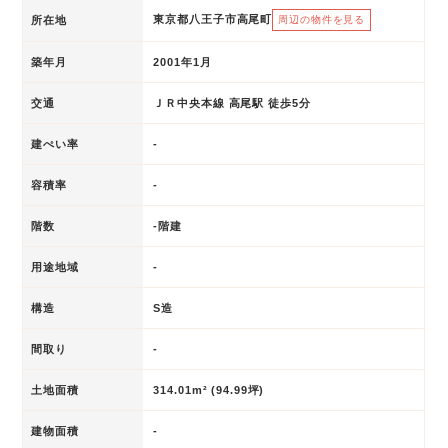
東京都八王子市高尾町
所在地
周辺の物件を見る
築年月
2001年1月
交通
ＪＲ中央本線 高尾駅 徒歩5分
建ぺい率
-
容積率
-
階数
-階建
用途地域
-
構造
S造
間取り
-
土地面積
314.01m² (94.99坪)
建物面積
-