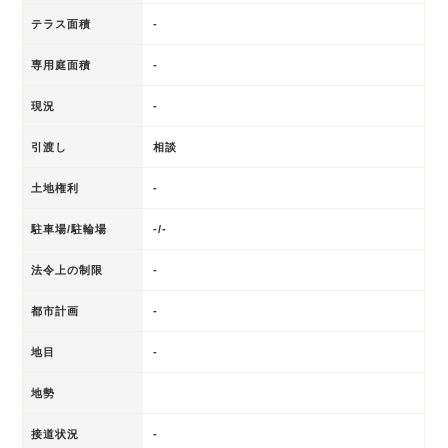
テラス面積
-
専用庭面積
-
現況
-
引渡し
相談
土地権利
-
駐車場/駐輪場
-/-
法令上の制限
-
都市計画
-
地目
-
地勢
接道状況
-