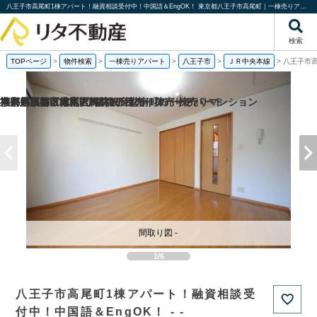
八王子市高尾町1棟アパート！融資相談受付中！中国語＆EngOK！ 東京都八王子市高尾町｜一棟売りアパート｜投資物件や収益物件｜株式会社リタ不動産
検索
TOPページ
>
物件検索
>
一棟売りアパート
>
八王子市
>
ＪＲ中央本線
>
八王子市高
福岡県福岡市城南区梅林2丁目の一棟売りアパート
京都府京都市南区吉祥院観音堂南町の一棟売りマンション
神奈川県藤沢市柄沢2丁目の
東京都板橋区徳丸6丁目の一棟売りアパート
間取り図 -
1/6
八王子市高尾町1棟アパート！融資相談受
付中！中国語＆EngOK！ - -