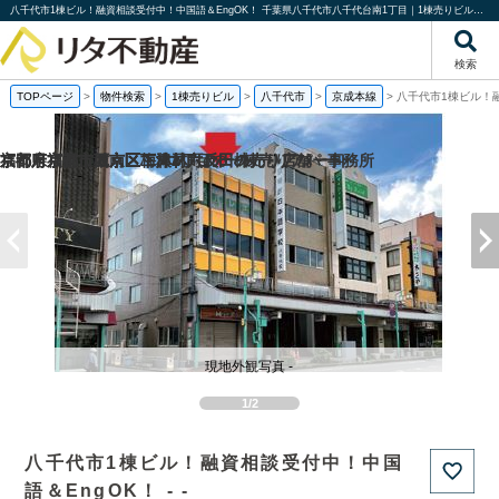
八千代市1棟ビル！融資相談受付中！中国語＆EngOK！ 千葉県八千代市八千代台南1丁目｜1棟売りビル｜株式会社リタ不動産
検索
TOPページ
>
物件検索
>
1棟売りビル
>
八千代市
>
京成本線
>
八千代市1棟ビル！
福岡県福岡市城南区梅林2丁目の一棟売りアパート
京都府京都市西京区下津林六反田の売り店舗・事務所
京都府京都市西京区下津林六反田の
京都府京都市下京区二人司町の一棟売りアパート
現地外観写真 -
1/2
八千代市1棟ビル！融資相談受付中！中国
語＆EngOK！ - -