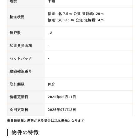
地勢
平坦
接道: 北 7.5ｍ 公道 道路幅: 20ｍ
接道状況
接道: 東 13.5ｍ 公道 道路幅: 4ｍ
総戸数
-３
私道負担面積
-
セットバック
-
建築確認番号
取引態様
仲介
情報更新日
2025年06月11日
次回更新日
2025年07月12日
※各種情報と差異がある場合は現況優先となります
物件の特徴