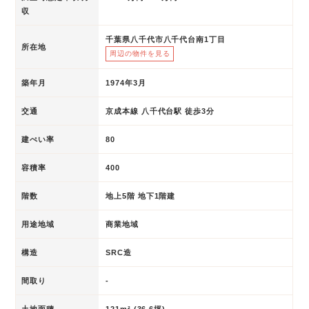
収
千葉県八千代市八千代台南1丁目
所在地
周辺の物件を見る
築年月
1974年3月
交通
京成本線 八千代台駅 徒歩3分
建ぺい率
80
容積率
400
階数
地上5階 地下1階建
用途地域
商業地域
構造
SRC造
間取り
-
土地面積
121m² (36.6坪)