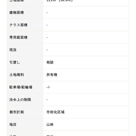
建物面積
-
テラス面積
-
専用庭面積
-
現況
-
引渡し
相談
土地権利
所有権
駐車場/駐輪場
-/-
法令上の制限
-
都市計画
市街化区域
地目
山林