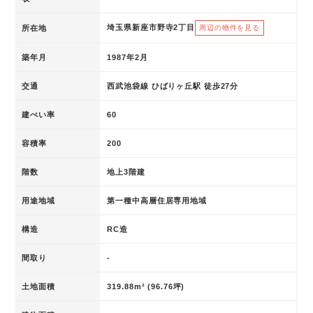
埼玉県新座市野寺2丁目
所在地
周辺の物件を見る
築年月
1987年2月
交通
西武池袋線 ひばりヶ丘駅 徒歩27分
建ぺい率
60
容積率
200
階数
地上3階建
用途地域
第一種中高層住居専用地域
構造
RC造
間取り
-
土地面積
319.88m² (96.76坪)