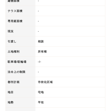
建物面積
-
テラス面積
-
専用庭面積
-
現況
-
引渡し
相談
土地権利
所有権
駐車場/駐輪場
-/-
法令上の制限
-
都市計画
市街化区域
地目
宅地
地勢
平坦