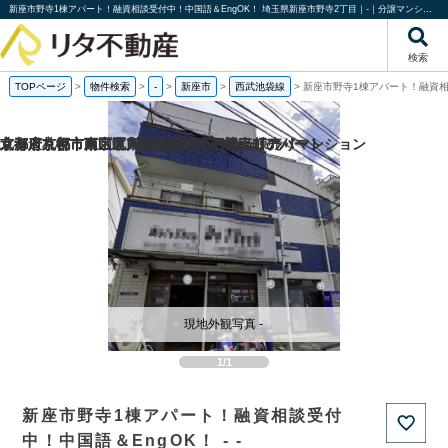
新座市野寺1棟アパート！融資相談受付中！中国語＆EngOK！ 埼玉県新座市野寺2丁目｜-｜分譲マンション情報｜株式会社リタ不動産
検索
TOPページ
>
物件検索
>
-
>
新座市
>
西武池袋線
>
新座市野寺1棟アパート！融資相
京都府京都市西京区川島野田町の一棟売りアパート
京都府京都市東山区東大路松原上る辰巳町の
京都府京都市南区東九条松田町の一棟売りアパート
北海道札幌市東区北四十条東18丁目の一棟売りマンション
現地外観写真 -
1/1
新座市野寺1棟アパート！融資相談受付
中！中国語＆EngOK！ - -