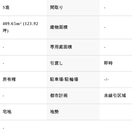
S造
間取り
-
409.65m² (123.92
建物面積
-
坪)
-
専用庭面積
-
-
引渡し
即時
所有権
駐車場/駐輪場
-/-
-
都市計画
未線引区域
宅地
地勢
-