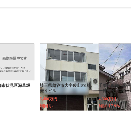
都市伏見区深草堀
埼玉県越谷市大字袋山の1棟
千葉県船橋市薬円
売りビル
一棟売りマンシ
5,480万円
4,300万円
利回り-
利回り7.9%