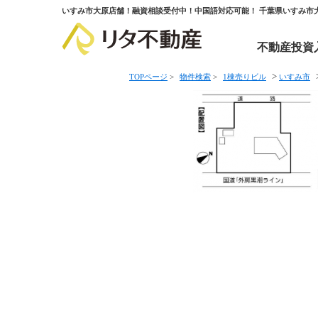
いすみ市大原店舗！融資相談受付中！中国語対応可能！ 千葉県いすみ市
不動産投資
>
TOPページ
>
物件検索
>
1棟売りビル
いすみ市