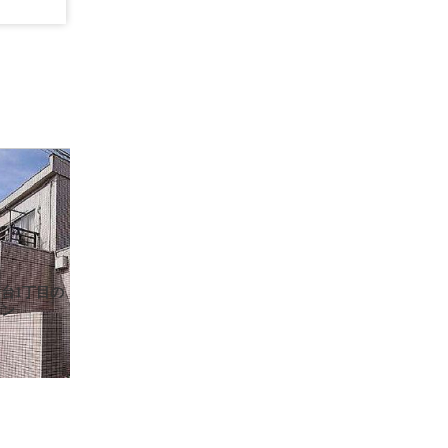
台1丁目の
ョン