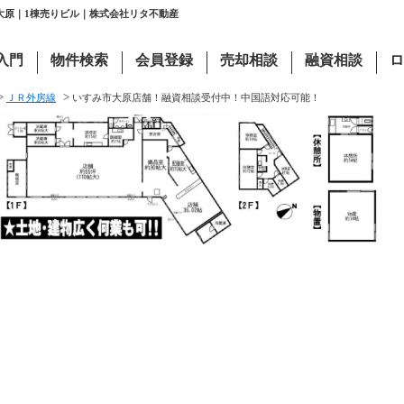
大原｜1棟売りビル｜株式会社リタ不動産
入門
物件検索
会員登録
売却相談
融資相談
ロ
>
>
ＪＲ外房線
いすみ市大原店舗！融資相談受付中！中国語対応可能！