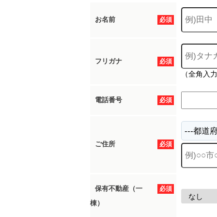
お名前
必須
フリガナ
必須
（全角入
電話番号
必須
ご住所
必須
保有不動産（一
必須
棟）