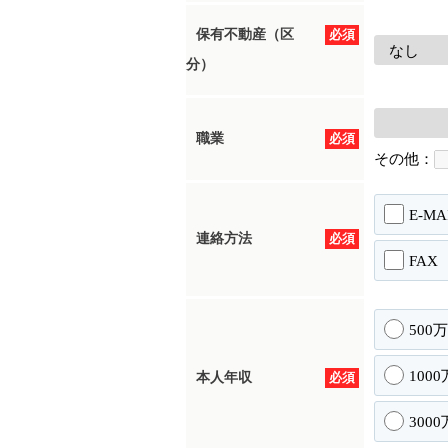
保有不動産（区
必須
分）
職業
必須
その他：
E-MA
連絡方法
必須
FAX
500
100
本人年収
必須
300