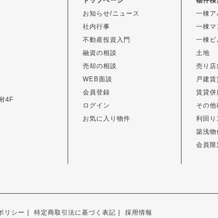
トップページ
物件検
お知らせ/ニュース
一棟ア
社内行事
一棟マ
不動産投資入門
一棟ビ
融資の相談
土地
売却の相談
売り店
WEB面談
戸建賃
会員登録
賃貸併
附4F
ログイン
その他
お気に入り物件
利回り
築浅物
会員限
ポリシー
特定商取引法に基づく表記
採用情報