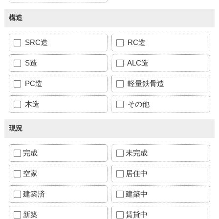
構造
SRC造
RC造
S造
ALC造
PC造
軽量鉄骨造
木造
その他
現況
完成
未完成
空家
居住中
建築済
建築中
新築
賃貸中