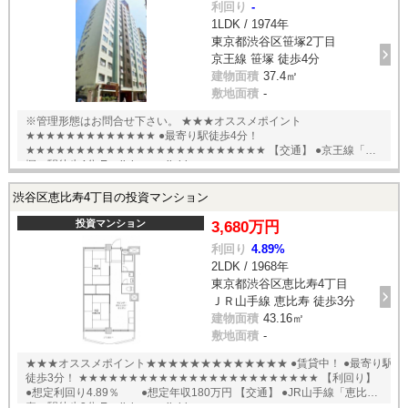
利回り
-
1LDK / 1974年
東京都渋谷区笹塚2丁目
京王線 笹塚 徒歩4分
建物面積
37.4㎡
敷地面積
-
※管理形態はお問合せ下さい。 ★★★オススメポイント
★★★★★★★★★★★★★ ●最寄り駅徒歩4分！
★★★★★★★★★★★★★★★★★★★★★★★★ 【交通】 ●京王線「笹
塚」駅徒歩4分 English available
渋谷区恵比寿4丁目の投資マンション
投資マンション
3,680万円
利回り
4.89%
2LDK / 1968年
東京都渋谷区恵比寿4丁目
ＪＲ山手線 恵比寿 徒歩3分
建物面積
43.16㎡
敷地面積
-
★★★オススメポイント★★★★★★★★★★★★★ ●賃貸中！ ●最寄り駅
徒歩3分！ ★★★★★★★★★★★★★★★★★★★★★★★★ 【利回り】
●想定利回り4.89％ ●想定年収180万円 【交通】 ●JR山手線「恵比
寿」駅徒歩3分 English available