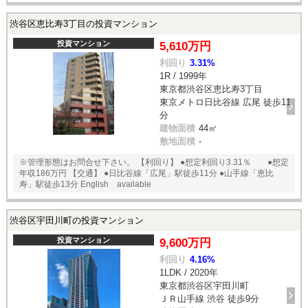
渋谷区恵比寿3丁目の投資マンション
投資マンション
5,610万円
利回り
3.31%
1R / 1999年
東京都渋谷区恵比寿3丁目
東京メトロ日比谷線 広尾 徒歩11
分
建物面積
44㎡
敷地面積
-
※管理形態はお問合せ下さい。 【利回り】 ●想定利回り3.31％ ●想定
年収186万円 【交通】 ●日比谷線「広尾」駅徒歩11分 ●山手線「恵比
寿」駅徒歩13分 English available
渋谷区宇田川町の投資マンション
投資マンション
9,600万円
利回り
4.16%
1LDK / 2020年
東京都渋谷区宇田川町
ＪＲ山手線 渋谷 徒歩9分