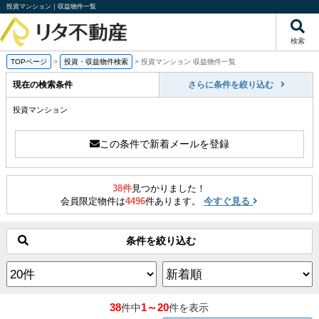
投資マンション｜収益物件一覧
検索
TOPページ
>
投資・収益物件検索
>
投資マンション 収益物件一覧
現在の検索条件
さらに条件を絞り込む
投資マンション
この条件で新着メールを登録
38件
見つかりました！
会員限定物件は
4496
件あります。
今すぐ見る
条件を絞り込む
38
1～20
件中
件を表示