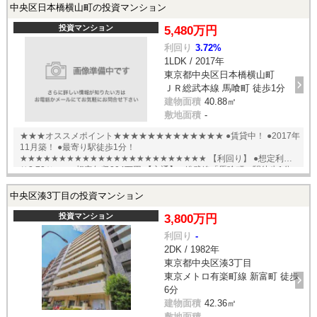
中央区日本橋横山町の投資マンション
投資マンション
5,480万円
利回り
3.72%
1LDK / 2017年
東京都中央区日本橋横山町
ＪＲ総武本線 馬喰町 徒歩1分
建物面積
40.88㎡
敷地面積
-
★★★オススメポイント★★★★★★★★★★★★★ ●賃貸中！ ●2017年
11月築！ ●最寄り駅徒歩1分！
★★★★★★★★★★★★★★★★★★★★★★★★ 【利回り】 ●想定利回
り3.72％ ●想定年収204万円 【交通】 ●総武線「馬喰町」駅徒歩1分
●都営浅草線「東日本橋」駅徒歩3分 ●都営新宿線「馬喰横山」駅徒歩4分
●総武・都営浅草線「浅草橋」駅徒歩5分 English available
中央区湊3丁目の投資マンション
投資マンション
3,800万円
利回り
-
2DK / 1982年
東京都中央区湊3丁目
東京メトロ有楽町線 新富町 徒歩
6分
建物面積
42.36㎡
敷地面積
-