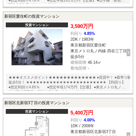
●想定利回り4.78％ ●想定年収201.6万円 【交通】 ●山手線「新宿」
駅徒歩8分 English available
新宿区愛住町の投資マンション
投資マンション
3,590万円
利回り
4.85%
2DK / 1983年
東京都新宿区愛住町
東京メトロ丸ノ内線 四谷三丁目
徒歩5分
建物面積
46.14㎡
敷地面積
-
★★★オススメポイント★★★★★★★★★★★★★ ●賃貸中！ ●最寄り駅
徒歩5分！ ★★★★★★★★★★★★★★★★★★★★★★★★ 【利回り】
●想定利回り4.85％ ●想定年収174万円 【交通】 ●東京メトロ丸ノ内
線「四谷三丁目」駅徒歩5分 English available
新宿区北新宿3丁目の投資マンション
投資マンション
5,400万円
利回り
4.00%
1DK / 2008年
東京都新宿区北新宿3丁目