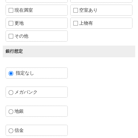
現在満室
空室あり
更地
上物有
その他
銀行想定
指定なし
メガバンク
地銀
信金