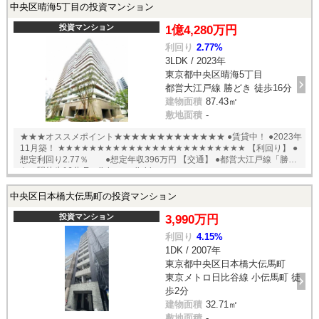
中央区晴海5丁目の投資マンション
投資マンション
1億4,280万円
利回り
2.77%
3LDK / 2023年
東京都中央区晴海5丁目
都営大江戸線 勝どき 徒歩16分
建物面積
87.43㎡
敷地面積
-
★★★オススメポイント★★★★★★★★★★★★★ ●賃貸中！ ●2023年
11月築！ ★★★★★★★★★★★★★★★★★★★★★★★★ 【利回り】 ●
想定利回り2.77％ ●想定年収396万円 【交通】 ●都営大江戸線「勝ど
き」駅徒歩16分 English available
中央区日本橋大伝馬町の投資マンション
投資マンション
3,990万円
利回り
4.15%
1DK / 2007年
東京都中央区日本橋大伝馬町
東京メトロ日比谷線 小伝馬町 徒
歩2分
建物面積
32.71㎡
敷地面積
-