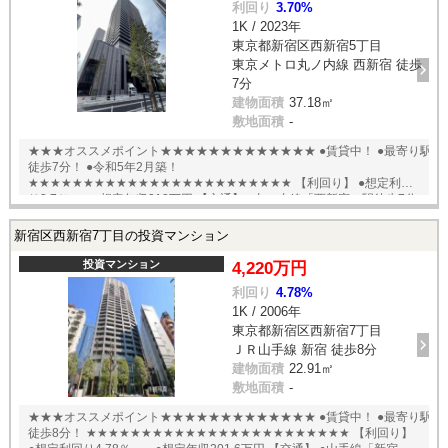
利回り
3.70%
1K / 2023年
東京都新宿区西新宿5丁目
東京メトロ丸ノ内線 西新宿 徒歩
7分
建物面積
37.18㎡
敷地面積
-
★★★オススメポイント★★★★★★★★★★★★★ ●賃貸中！ ●最寄り駅
徒歩7分！ ●令和5年2月築！
★★★★★★★★★★★★★★★★★★★★★★★★ 【利回り】 ●想定利回
り3.7％ ●想定年収312万円 【交通】 ●丸の内線「西新宿」駅徒歩7分
●都営大江戸線「都庁前」駅徒歩8分 English available
新宿区西新宿7丁目の投資マンション
投資マンション
4,220万円
利回り
4.78%
1K / 2006年
東京都新宿区西新宿7丁目
ＪＲ山手線 新宿 徒歩8分
建物面積
22.91㎡
敷地面積
-
★★★オススメポイント★★★★★★★★★★★★★ ●賃貸中！ ●最寄り駅
徒歩8分！ ★★★★★★★★★★★★★★★★★★★★★★★★ 【利回り】