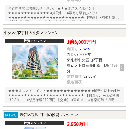
※管理形態はお問合せ下さい。 ★★★オススメポイント
★★★★★★★★★★★★★ ●賃貸中！ ●最寄り駅徒歩6分！
★★★★★★★★★★★★★★★★★★★★★★★★ 【交通】 ●有楽町線
「新富町」駅徒歩6分 ●日比谷線「築地」駅徒歩8分 English available
中央区佃2丁目の投資マンション
投資マンション
1億6,000万円
利回り
2.32%
2LDK / 2002年
東京都中央区佃2丁目
東京メトロ有楽町線 月島 徒歩1
分
建物面積
82.53㎡
敷地面積
-
★★★オススメポイント★★★★★★★★★★★★★ ●最寄り駅徒歩1分！
★★★★★★★★★★★★★★★★★★★★★★★★ 【利回り】 ●想定利回
り2.3％ ●想定年収372万円 【交通】 ●東京メトロ有楽町線「月島」
駅徒歩1分 English available
渋谷区笹塚2丁目の投資マンション
値下がり
投資マンション
2,950万円