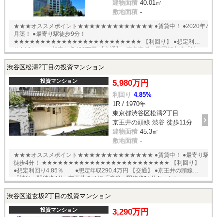
建物面積
40.01㎡
敷地面積
-
★★★オススメポイント★★★★★★★★★★★★★ ●賃貸中！ ●2020年7
月築！ ●最寄り駅徒歩9分！
★★★★★★★★★★★★★★★★★★★★★★★★ 【利回り】 ●想定利回
り4.16％ ●想定年収400万円 【交通】 ●東急東横・田園都市線「渋
谷」駅徒歩9分 ●東京メトロ半蔵門・副都心線「渋谷」駅徒歩9分 ●JR山
手・京王井の頭・東京メトロ銀座線「渋谷」駅徒歩10分 English
渋谷区松濤2丁目の投資マンション
available
投資マンション
5,980万円
利回り
4.85%
1R / 1970年
東京都渋谷区松濤2丁目
京王井の頭線 渋谷 徒歩11分
建物面積
45.3㎡
敷地面積
-
★★★オススメポイント★★★★★★★★★★★★★ ●賃貸中！ ●最寄り駅
徒歩4分！ ★★★★★★★★★★★★★★★★★★★★★★★★ 【利回り】
●想定利回り4.85％ ●想定年収290.4万円 【交通】 ●京王井の頭線
「神泉」駅徒歩4分 ●京王井の頭線「渋谷」駅徒歩11分 English
available
渋谷区道玄坂2丁目の投資マンション
投資マンション
3,290万円