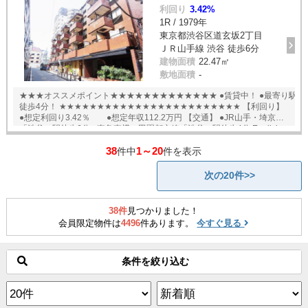
利回り
3.42%
1R / 1979年
東京都渋谷区道玄坂2丁目
ＪＲ山手線 渋谷 徒歩6分
建物面積
22.47㎡
敷地面積
-
★★★オススメポイント★★★★★★★★★★★★★ ●賃貸中！ ●最寄り駅
徒歩4分！ ★★★★★★★★★★★★★★★★★★★★★★★★ 【利回り】
●想定利回り3.42％ ●想定年収112.2万円 【交通】 ●JR山手・埼京線
「渋谷」駅徒歩6分 ●東急東横・田園都市線「渋谷」駅徒歩4分 English
available
38
1～20
件中
件を表示
次の20件>>
38件
見つかりました！
会員限定物件は
4496
件あります。
今すぐ見る
条件を絞り込む